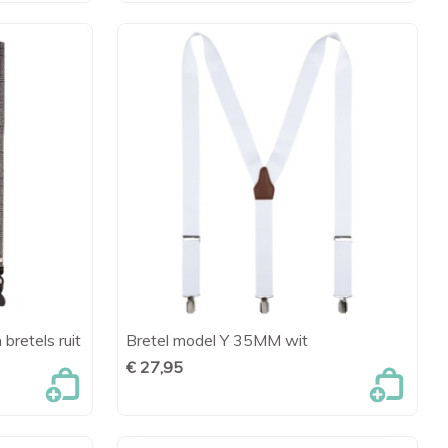
bretels ruit
Bretel model Y 35MM wit
en

Snel bekijken
€ 27,95