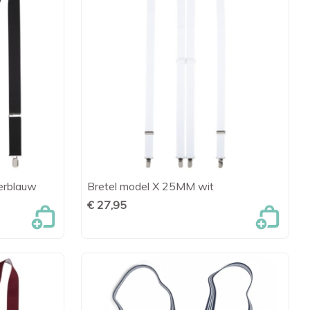
erblauw
Bretel model X 25MM wit
en

Snel bekijken
€ 27,95