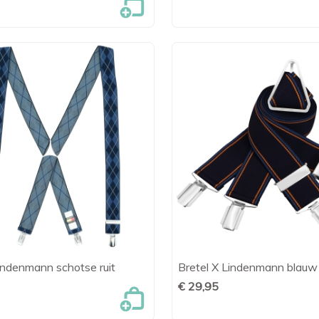
indenmann schotse ruit
Bretel X Lindenmann blauw

Snel bekijken

Snel bekijk
€ 29,95