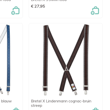
en

Snel bekijken
€ 27,95
n blauw
Bretel X Lindenmann cognac-bruin
en

Snel bekijken
streep