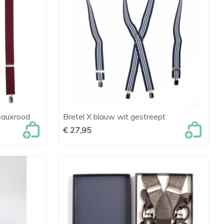
eauxrood
Bretel X blauw wit gestreept
en

Snel bekijken
€ 27,95