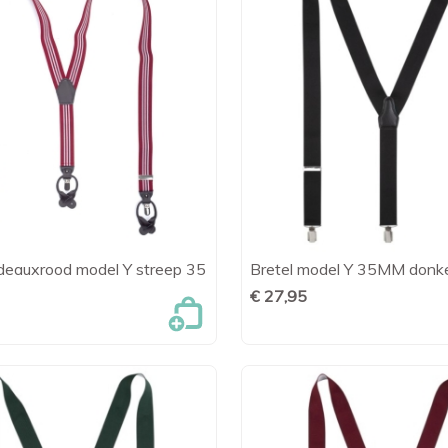
rdeauxrood model Y streep 35
Bretel model Y 35MM donk

Snel bekijken

Snel bekijk
€ 27,95