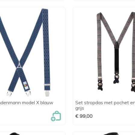
indenmann model X blauw
Set stropdas met pochet en 

Snel bekijken

Snel bekijk
grijs
€ 99,00