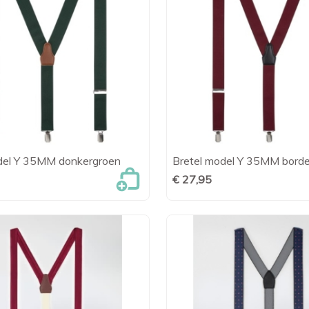
del Y 35MM donkergroen
Bretel model Y 35MM bord

Snel bekijken

Snel bekijk
€ 27,95