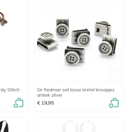
rdy Stitch
Sir Redman set losse bretel knoopjes
en

Snel bekijken
antiek zilver
€ 19,95