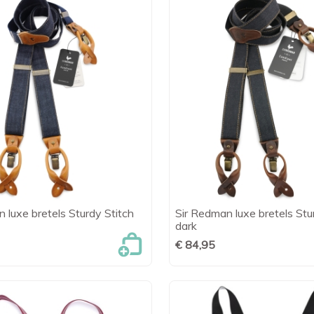
 luxe bretels Sturdy Stitch
Sir Redman luxe bretels Stu

Snel bekijken

Snel bekijk
dark
€ 84,95