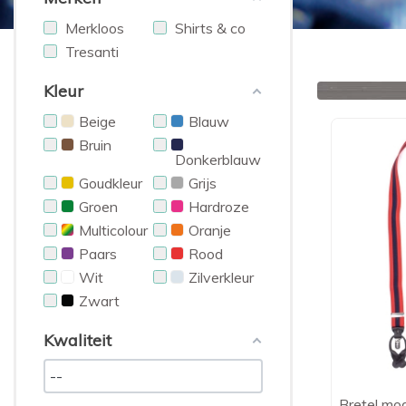
Merkloos
Shirts & co
Tresanti
Kleur
Beige
Blauw
Bruin
Donkerblauw
Goudkleur
Grijs
Groen
Hardroze
Multicolour
Oranje
Paars
Rood
Wit
Zilverkleur
Zwart
Kwaliteit
Bretel mo