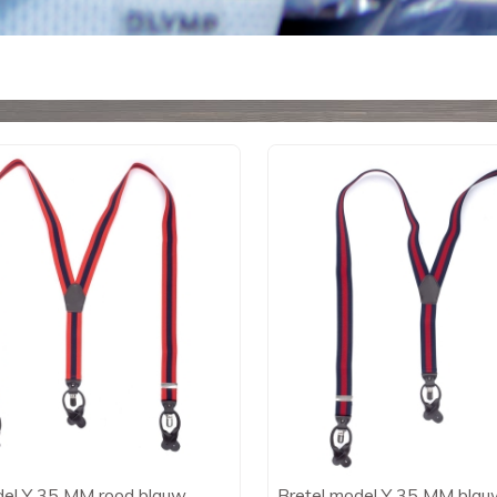
del Y 35 MM rood blauw
Bretel model Y 35 MM blau