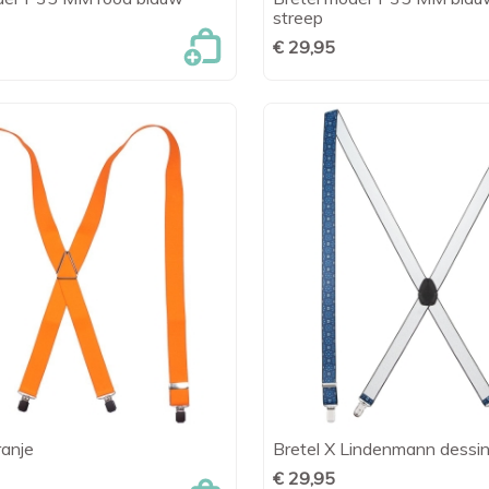

Snel bekijken

Snel bekijk
streep
€ 29,95
ranje
Bretel X Lindenmann dessi

Snel bekijken

Snel bekijk
€ 29,95