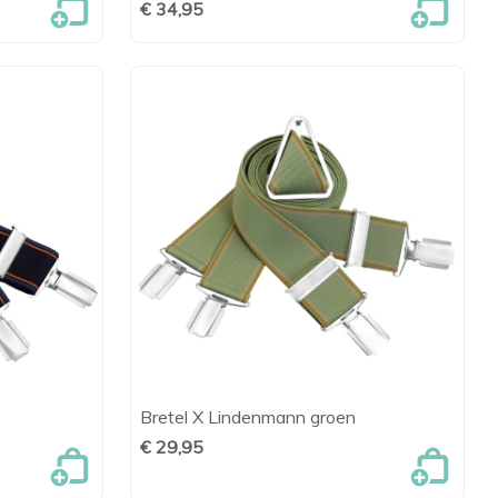
€ 34,95
Bretel X Lindenmann groen
en

Snel bekijken
€ 29,95