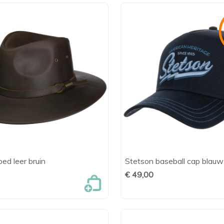
ed leer bruin
Stetson baseball cap blauw

Snel bekijken

Snel bekijk
€ 49,00