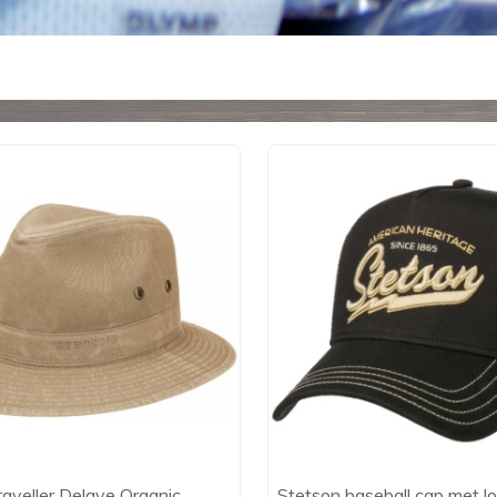
aveller Delave Organic
Stetson baseball cap met l