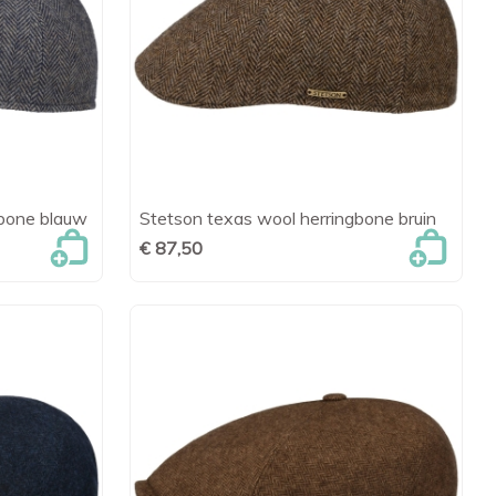
gbone blauw
Stetson texas wool herringbone bruin
en

Snel bekijken
€ 87,50