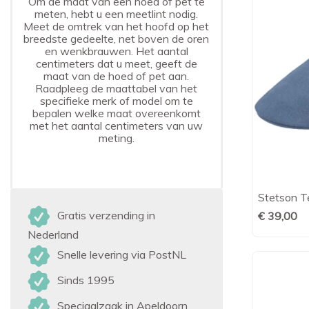
Om de maat van een hoed of pet te
meten, hebt u een meetlint nodig.
Meet de omtrek van het hoofd op het
breedste gedeelte, net boven de oren
en wenkbrauwen. Het aantal
centimeters dat u meet, geeft de
maat van de hoed of pet aan.
Raadpleeg de maattabel van het
specifieke merk of model om te
bepalen welke maat overeenkomt
met het aantal centimeters van uw
meting.
Stetson T
Gratis verzending in
€ 39,00
Nederland
Snelle levering via PostNL
Sinds 1995
Speciaalzaak in Apeldoorn