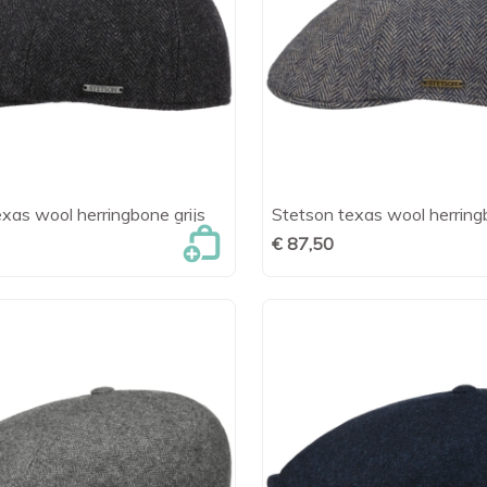
xas wool herringbone grijs
Stetson texas wool herrin

Snel bekijken

Snel bekijk
€ 87,50