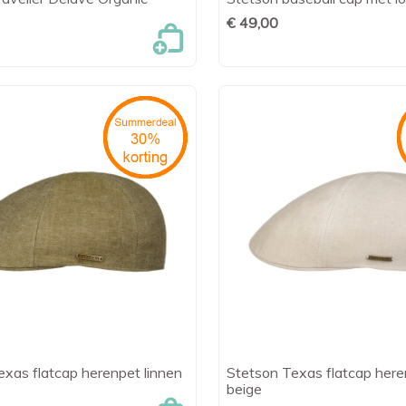

Snel bekijken

Snel bekijk
€ 49,00
xas flatcap herenpet linnen
Stetson Texas flatcap here

Snel bekijken

Snel bekijk
beige