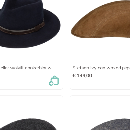
ller wolvilt donkerblauw
Stetson Ivy cap waxed pigs

Snel bekijken

Snel bekijk
€ 149,00