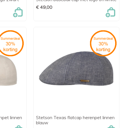
en

Snel bekijken
€ 49,00
npet linnen
Stetson Texas flatcap herenpet linnen
en

Snel bekijken
blauw