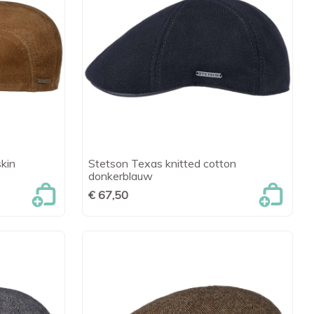
kin
Stetson Texas knitted cotton
en

Snel bekijken
donkerblauw
€ 67,50