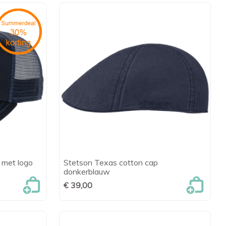
 met logo
Stetson Texas cotton cap
en

Snel bekijken
donkerblauw
€ 39,00