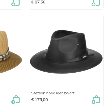
€ 87,50
Stetson hoed leer zwart
en

Snel bekijken
€ 179,00