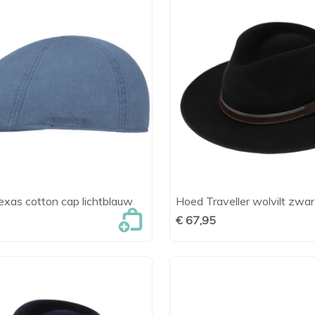
exas cotton cap lichtblauw
Hoed Traveller wolvilt zwar

Snel bekijken

Snel bekijk
€ 67,95