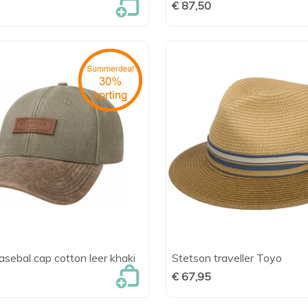
€ 87,50
sebal cap cotton leer khaki
Stetson traveller Toyo

Snel bekijken

Snel bekijk
€ 67,95