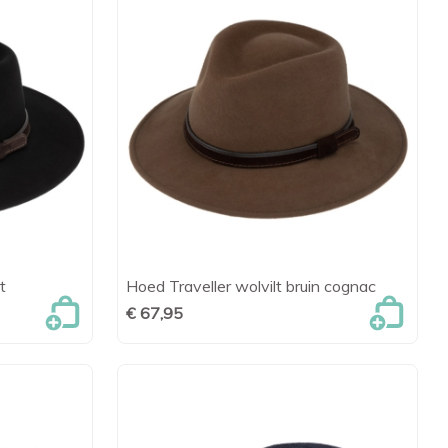
t
Hoed Traveller wolvilt bruin cognac
en

Snel bekijken
€ 67,95