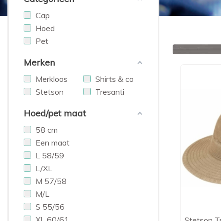
Cap
Hoed
Pet
Merken
Merkloos
Shirts & co
Stetson
Tresanti
Hoed/pet maat
58 cm
Een maat
L 58/59
L/XL
M 57/58
M/L
S 55/56
XL 60/61
Stetson Tr