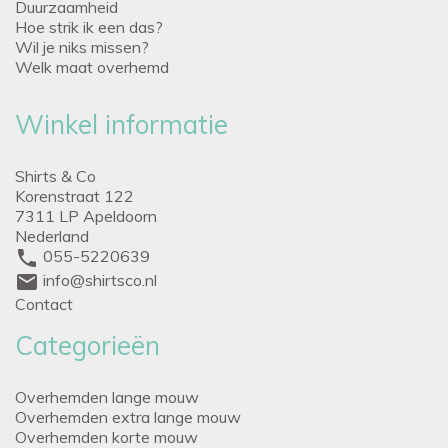
Duurzaamheid
Hoe strik ik een das?
Wil je niks missen?
Welk maat overhemd
Winkel informatie
Shirts & Co
Korenstraat 122
7311 LP Apeldoorn
Nederland
phone
055-5220639
mail
info@shirtsco.nl
Contact
Categorieën
Overhemden lange mouw
Overhemden extra lange mouw
Overhemden korte mouw