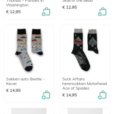
Thomas - Pansies in
Skull of the dead
Washington
€ 12,95
€ 12,95
Sokken auto Beetle -
Sock Affairs
Kever
herensokken Motorhead
Ace of Spades
€ 14,95
€ 14,95