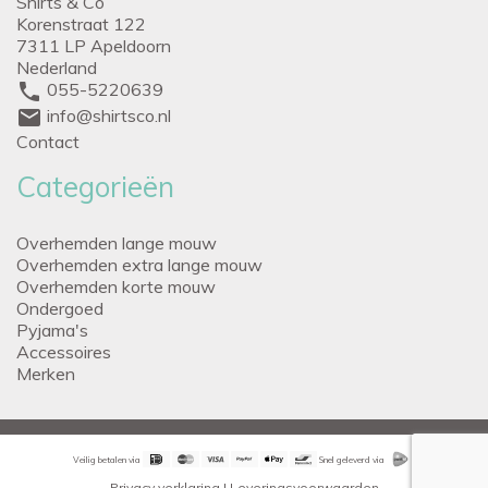
Shirts & Co
Korenstraat 122
7311 LP Apeldoorn
Nederland
phone
055-5220639
mail
info@shirtsco.nl
Contact
Categorieën
Overhemden lange mouw
Overhemden extra lange mouw
Overhemden korte mouw
Ondergoed
Pyjama's
Accessoires
Merken
Veilig betalen via
Snel geleverd via
Privacy verklaring
|
Leveringsvoorwaarden