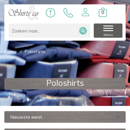
0
Menu
Home
Poloshirts
Poloshirts
expand_more
Nieuwste eerst