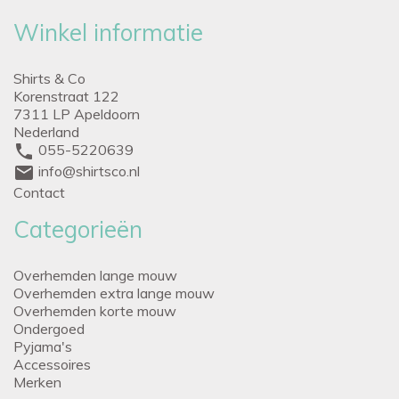
Winkel informatie
Shirts & Co
Korenstraat 122
7311 LP Apeldoorn
Nederland
phone
055-5220639
mail
info@shirtsco.nl
Contact
Categorieën
Overhemden lange mouw
Overhemden extra lange mouw
Overhemden korte mouw
Ondergoed
Pyjama's
Accessoires
Merken