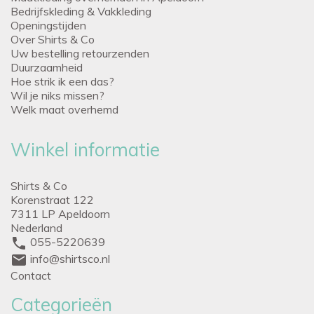
Bedrijfskleding & Vakkleding
Openingstijden
Over Shirts & Co
Uw bestelling retourzenden
Duurzaamheid
Hoe strik ik een das?
Wil je niks missen?
Welk maat overhemd
Winkel informatie
Shirts & Co
Korenstraat 122
7311 LP Apeldoorn
Nederland
phone
055-5220639
mail
info@shirtsco.nl
Contact
Categorieën