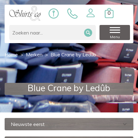
0
Menu
Home
Merken
Blue Crane by Ledûb
Blue Crane by Ledûb
expand_more
Nieuwste eerst