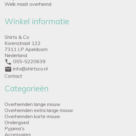
Welk maat overhemd
Winkel informatie
Shirts & Co
Korenstraat 122
7311 LP Apeldoorn
Nederland
phone
055-5220639
mail
info@shirtsco.nl
Contact
Categorieën
Overhemden lange mouw
Overhemden extra lange mouw
Overhemden korte mouw
Ondergoed
Pyjama's
Accessoires