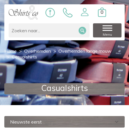
0
Menu
Home
Overhemden
Overhemden lange mouw
Casualshirts
Casualshirts
expand_more
Nieuwste eerst