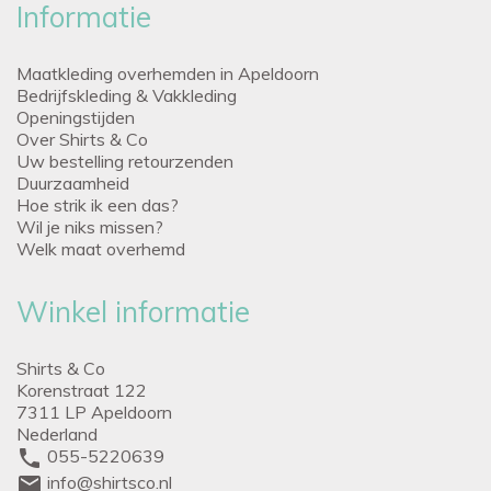
Informatie
Maatkleding overhemden in Apeldoorn
Bedrijfskleding & Vakkleding
Openingstijden
Over Shirts & Co
Uw bestelling retourzenden
Duurzaamheid
Hoe strik ik een das?
Wil je niks missen?
Welk maat overhemd
Winkel informatie
Shirts & Co
Korenstraat 122
7311 LP Apeldoorn
Nederland
phone
055-5220639
mail
info@shirtsco.nl