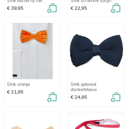
Strik butterfly ruit
Strik offwhite satijn
€ 39,95
€ 22,95
Strik oranje
Strik gebreid
donkerblauw
€ 21,95
€ 24,95