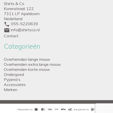
Shirts & Co
Korenstraat 122
7311 LP Apeldoorn
Nederland
phone
055-5220639
mail
info@shirtsco.nl
Contact
Categorieën
Overhemden lange mouw
Overhemden extra lange mouw
Overhemden korte mouw
Ondergoed
Pyjama's
Accessoires
Merken
Veilig betalen via
Snel geleverd via