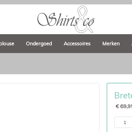
blouse
Ondergoed
Accessoires
Merken
Bret
€ 69,9