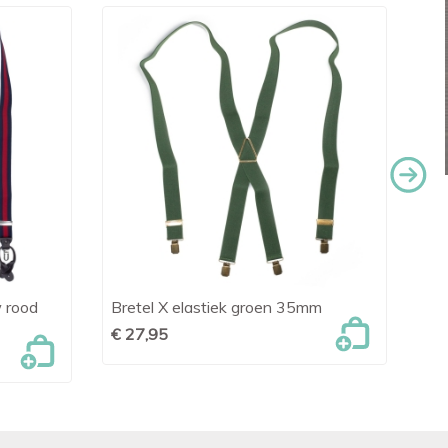
 rood
Bretel X elastiek groen 35mm
Br

Snel bekijken
€ 27,95
€ 