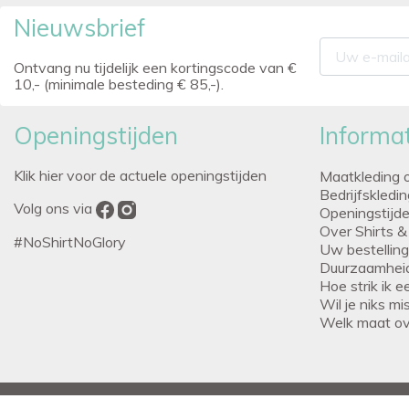
Nieuwsbrief
Ontvang nu tijdelijk een kortingscode van €
10,- (minimale besteding € 85,-).
Openingstijden
Informat
Klik hier voor de actuele openingstijden
Maatkleding 
Bedrijfskledi
Volg ons via
Openingstijd
Over Shirts &
#NoShirtNoGlory
Uw bestellin
Duurzaamhei
Hoe strik ik 
Wil je niks m
Welk maat o