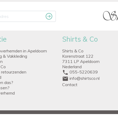
ie
Shirts & Co
overhemden in Apeldoorn
Shirts & Co
ng & Vakkleding
Korenstraat 122
en
7311 LP Apeldoorn
 Co
Nederland
g retourzenden
phone
055-5220639
d
mail
info@shirtsco.nl
een das?
Contact
issen?
verhemd