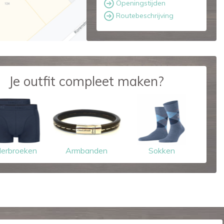
Openingstijden
Routebeschrijving
Je outfit compleet maken?
erbroeken
Armbanden
Sokken