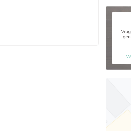
Vrag
ger
W