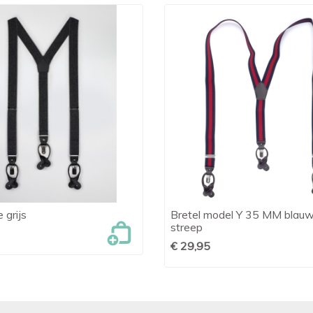
 grijs
Bretel model Y 35 MM blauw

Snel bekijken

Snel bekijken
streep
€ 29,95