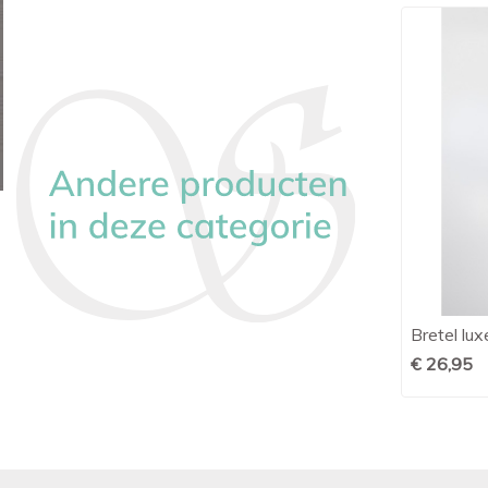
Bretel elastiek leer wit 35mm Y
Bretel luxe

Snel bekijken
€ 29,95
€ 26,95