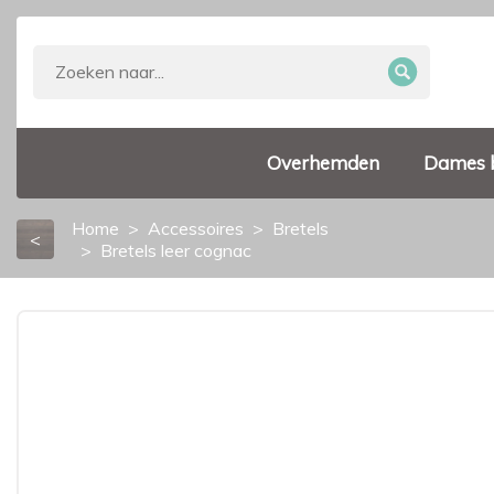
Overhemden
Dames 
Home
Accessoires
Bretels
<
Bretels leer cognac