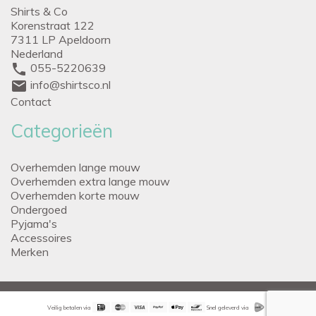
Shirts & Co
Korenstraat 122
7311 LP Apeldoorn
Nederland
phone
055-5220639
mail
info@shirtsco.nl
Contact
Categorieën
Overhemden lange mouw
Overhemden extra lange mouw
Overhemden korte mouw
Ondergoed
Pyjama's
Accessoires
Merken
Veilig betalen via
Snel geleverd via