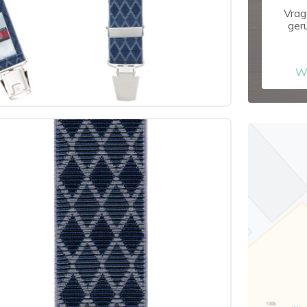
Vrag
ger
W