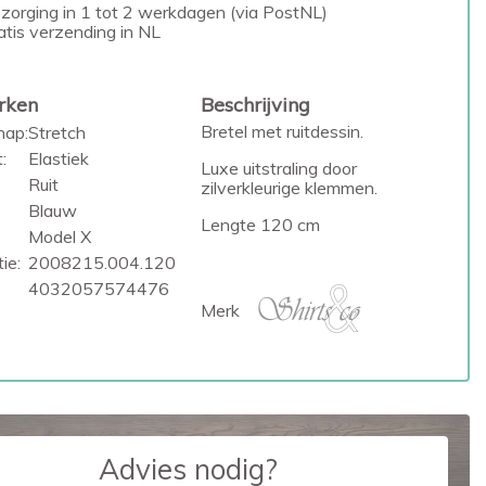
zorging in 1 tot 2 werkdagen (via PostNL)
atis verzending in NL
rken
Beschrijving
Bretel met ruitdessin.
hap:
Stretch
:
Elastiek
Luxe uitstraling door
Ruit
zilverkleurige klemmen.
Blauw
Lengte 120 cm
Model X
ie:
2008215.004.120
4032057574476
Merk
Advies nodig?