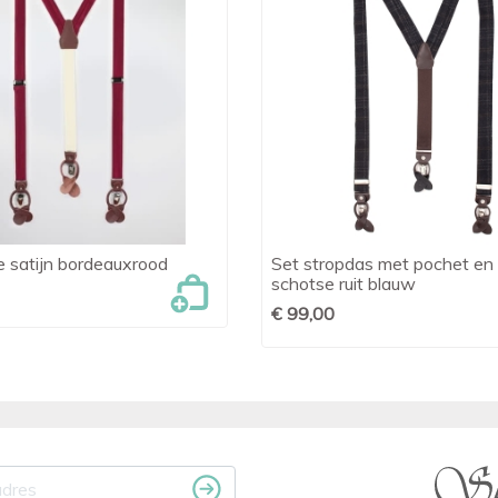
xe satijn bordeauxrood
Set stropdas met pochet en 

Snel bekijken

Snel bekijken
schotse ruit blauw
€ 99,00