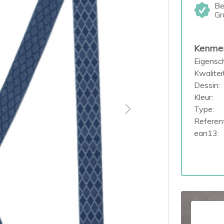
Be
Gr
Kenme
Eigensc
Kwaliteit
Dessin:
Kleur:
Type:
Next
Referent
ean13: