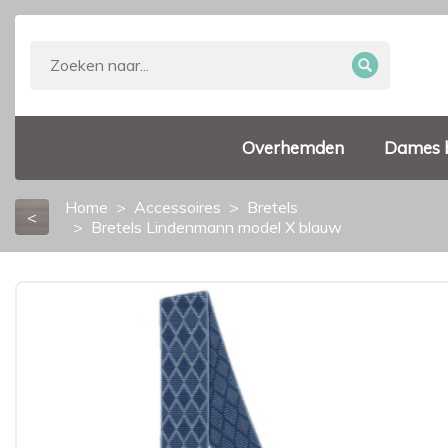
Overhemden
Dames 
Home
Accessoires
Bretels
<
Bretels Lindenmann model X blauw