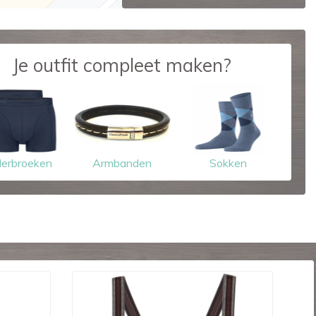
Je outfit compleet maken?
erbroeken
Armbanden
Sokken