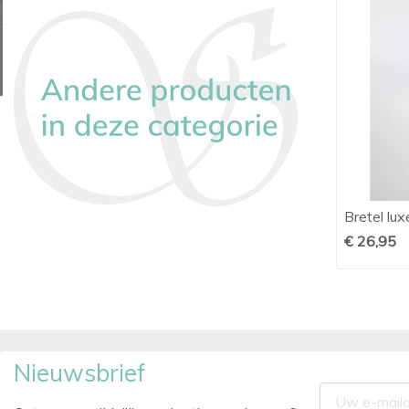
Bretel luxe grijs
Bretel lu

Snel bekijken
€ 26,95
€ 26,95
Nieuwsbrief