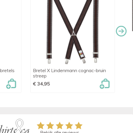
bretels
Bretel X Lindenmann cognac-bruin
Br

Snel bekijken
streep
€ 
€ 34,95
Bekijk alle reviews