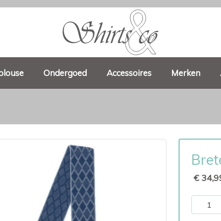
blouse
Ondergoed
Accessoires
Merken
Bret
€ 34,9