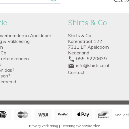
ie
Shirts & Co
overhemden in Apeldoorn
Shirts & Co
ng & Vakkleding
Korenstraat 122
en
7311 LP Apeldoorn
 Co
Nederland
g retourzenden
phone
055-5220639
d
mail
info@shirtsco.nl
een das?
Contact
issen?
verhemd
Snel gel
Privacy verklaring
|
Leveringsvoorwaarden