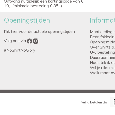
Ontvang nu tijdelijk een kortingscode van €
10,- (minimale besteding € 85,-).
Openingstijden
Informat
Klik hier voor de actuele openingstijden
Maatkleding 
Bedrijfskledi
Volg ons via
Openingstijd
Over Shirts &
#NoShirtNoGlory
Uw bestellin
Duurzaamhei
Hoe strik ik 
Wil je niks m
Welk maat o
Veilig betalen via