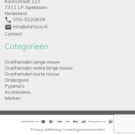
Korenstraat 122
7311 LP Apeldoorn
Nederland
phone
055-5220639
mail
info@shirtsco.nl
Contact
Categorieën
Overhemden lange mouw
Overhemden extra lange mouw
Overhemden korte mouw
Ondergoed
Pyjama's
Accessoires
Merken
Veilig betalen via
Snel geleverd via
Privacy verklaring
|
Leveringsvoorwaarden