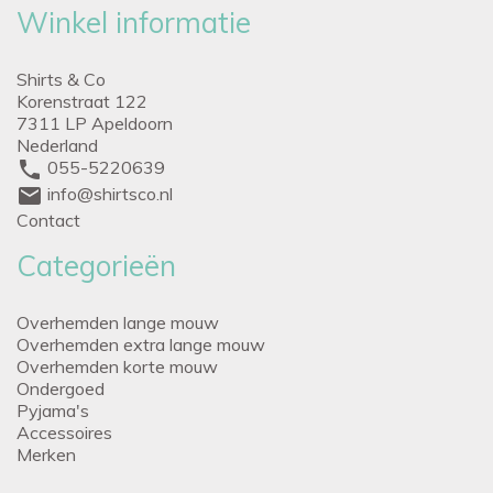
Winkel informatie
Shirts & Co
Korenstraat 122
7311 LP Apeldoorn
Nederland
phone
055-5220639
mail
info@shirtsco.nl
Contact
Categorieën
Overhemden lange mouw
Overhemden extra lange mouw
Overhemden korte mouw
Ondergoed
Pyjama's
Accessoires
Merken