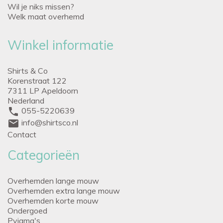
Wil je niks missen?
Welk maat overhemd
Winkel informatie
Shirts & Co
Korenstraat 122
7311 LP Apeldoorn
Nederland
phone
055-5220639
mail
info@shirtsco.nl
Contact
Categorieën
Overhemden lange mouw
Overhemden extra lange mouw
Overhemden korte mouw
Ondergoed
Pyjama's