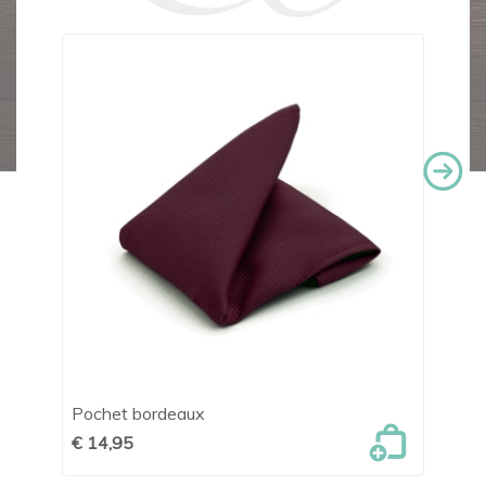
Pochet bordeaux
Po
€ 14,95
€ 