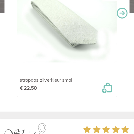
stropdas zilverkleur smal
OL
€ 22,50
€ 