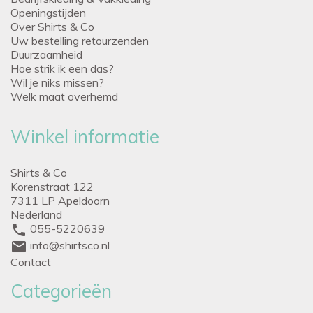
Openingstijden
Over Shirts & Co
Uw bestelling retourzenden
Duurzaamheid
Hoe strik ik een das?
Wil je niks missen?
Welk maat overhemd
Winkel informatie
Shirts & Co
Korenstraat 122
7311 LP Apeldoorn
Nederland
phone
055-5220639
mail
info@shirtsco.nl
Contact
Categorieën