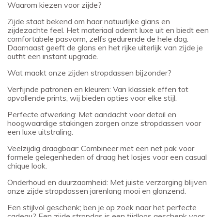
Waarom kiezen voor zijde?
Zijde staat bekend om haar natuurlijke glans en
zijdezachte feel. Het materiaal ademt luxe uit en biedt een
comfortabele pasvorm, zelfs gedurende de hele dag.
Daarnaast geeft de glans en het rijke uiterlijk van zijde je
outfit een instant upgrade.
Wat maakt onze zijden stropdassen bijzonder?
Verfijnde patronen en kleuren: Van klassiek effen tot
opvallende prints, wij bieden opties voor elke stijl.
Perfecte afwerking: Met aandacht voor detail en
hoogwaardige stakingen zorgen onze stropdassen voor
een luxe uitstraling.
Veelzijdig draagbaar: Combineer met een net pak voor
formele gelegenheden of draag het losjes voor een casual
chique look.
Onderhoud en duurzaamheid: Met juiste verzorging blijven
onze zijde stropdassen jarenlang mooi en glanzend.
Een stijlvol geschenk; ben je op zoek naar het perfecte
cadeau? Een zijde stropdas is een tijdloos geschenk voor