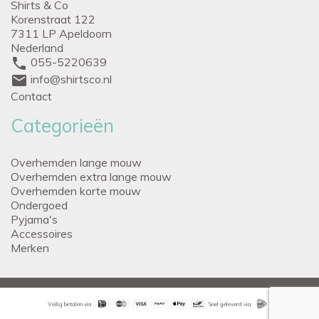
Shirts & Co
Korenstraat 122
7311 LP Apeldoorn
Nederland
phone
055-5220639
mail
info@shirtsco.nl
Contact
Categorieën
Overhemden lange mouw
Overhemden extra lange mouw
Overhemden korte mouw
Ondergoed
Pyjama's
Accessoires
Merken
Veilig betalen via
Snel geleverd via