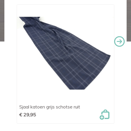
Sjaal katoen grijs schotse ruit
Ab
€ 29,95
€ 