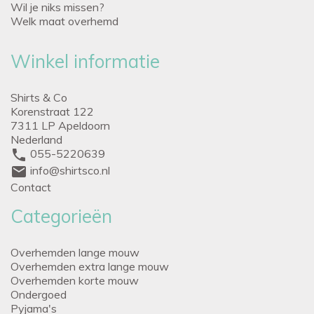
Wil je niks missen?
Welk maat overhemd
Winkel informatie
Shirts & Co
Korenstraat 122
7311 LP Apeldoorn
Nederland
phone
055-5220639
mail
info@shirtsco.nl
Contact
Categorieën
Overhemden lange mouw
Overhemden extra lange mouw
Overhemden korte mouw
Ondergoed
Pyjama's