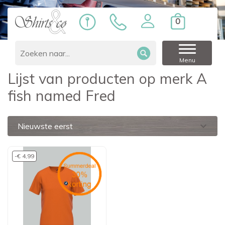
0
Home
Merken
A fish named Fred
Menu
Lijst van producten op merk A
fish named Fred
expand_more
Nieuwste eerst
-€ 4,99