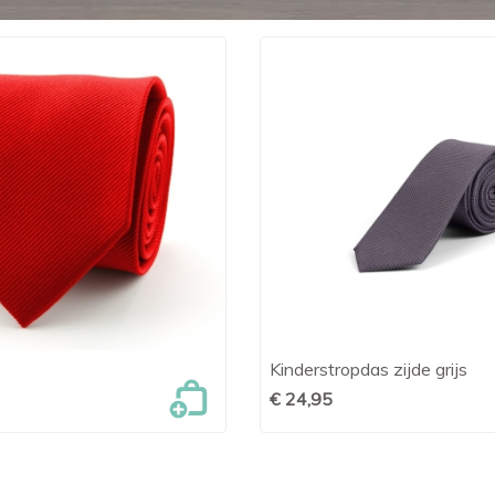
Kinderstropdas zijde grijs

Snel bekijken

Snel bekijken
€ 24,95