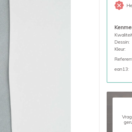
He
Kenme
Kwaliteit
Dessin:
Kleur:
Referent
ean13:
Vrag
ger