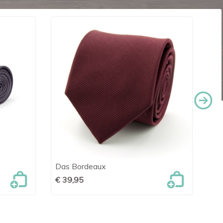
Das Bordeaux
Da

Snel bekijken
€ 39,95
€ 