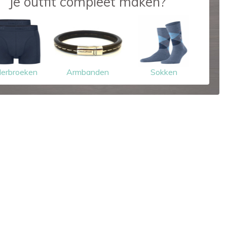
Je outfit compleet maken?
erbroeken
Armbanden
Sokken