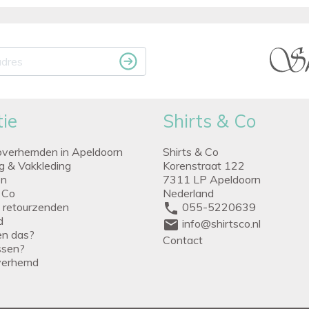
ie
Shirts & Co
overhemden in Apeldoorn
Shirts & Co
ng & Vakkleding
Korenstraat 122
en
7311 LP Apeldoorn
 Co
Nederland
g retourzenden
phone
055-5220639
d
mail
info@shirtsco.nl
een das?
Contact
issen?
verhemd