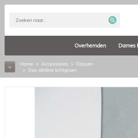
Overhemden
Dames 
Home
Accessoires
Dassen
<
Das slimline lichtgroen