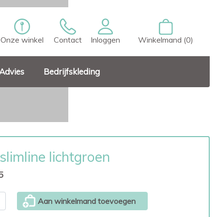
Onze winkel
Contact
Inloggen
Winkelmand (0)
Advies
Bedrijfskleding
slimline lichtgroen
5
Aan winkelmand toevoegen