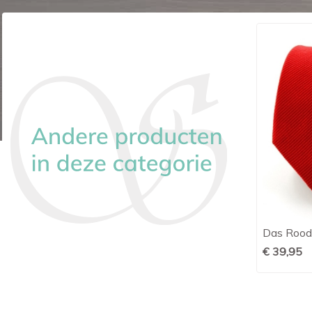
te
Zijden das marine blauw
Das Rood

Snel bekijken
€ 44,95
€ 39,95