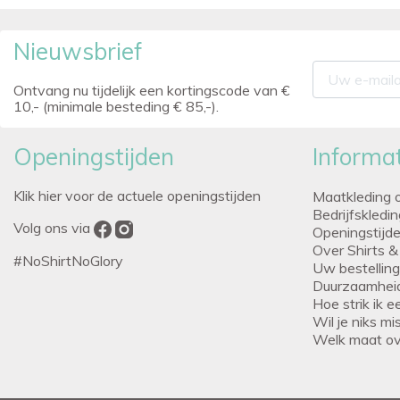
Nieuwsbrief
Ontvang nu tijdelijk een kortingscode van €
10,- (minimale besteding € 85,-).
Openingstijden
Informat
Klik hier voor de actuele openingstijden
Maatkleding 
Bedrijfskledi
Volg ons via
Openingstijd
Over Shirts &
#NoShirtNoGlory
Uw bestellin
Duurzaamhei
Hoe strik ik 
Wil je niks m
Welk maat o