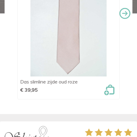
Das slimline zijde oud roze
Da
€ 39,95
€ 