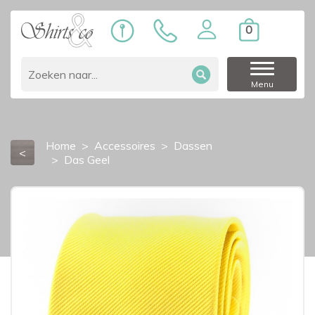
0
Menu
Home
Accessoires
Dassen
<
Das Geel