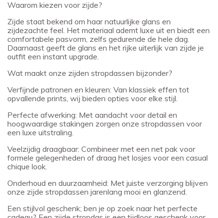
Waarom kiezen voor zijde?
Zijde staat bekend om haar natuurlijke glans en
zijdezachte feel. Het materiaal ademt luxe uit en biedt een
comfortabele pasvorm, zelfs gedurende de hele dag.
Daarnaast geeft de glans en het rijke uiterlijk van zijde je
outfit een instant upgrade.
Wat maakt onze zijden stropdassen bijzonder?
Verfijnde patronen en kleuren: Van klassiek effen tot
opvallende prints, wij bieden opties voor elke stijl.
Perfecte afwerking: Met aandacht voor detail en
hoogwaardige stakingen zorgen onze stropdassen voor
een luxe uitstraling.
Veelzijdig draagbaar: Combineer met een net pak voor
formele gelegenheden of draag het losjes voor een casual
chique look.
Onderhoud en duurzaamheid: Met juiste verzorging blijven
onze zijde stropdassen jarenlang mooi en glanzend.
Een stijlvol geschenk; ben je op zoek naar het perfecte
cadeau? Een zijde stropdas is een tijdloos geschenk voor