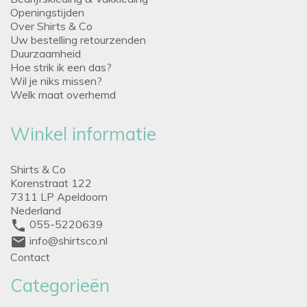
Openingstijden
Over Shirts & Co
Uw bestelling retourzenden
Duurzaamheid
Hoe strik ik een das?
Wil je niks missen?
Welk maat overhemd
Winkel informatie
Shirts & Co
Korenstraat 122
7311 LP Apeldoorn
Nederland
phone
055-5220639
mail
info@shirtsco.nl
Contact
Categorieën