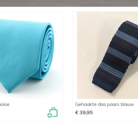
oise
Gehaakte das paars blauw

Snel bekijken

Snel bekijken
€ 39,95