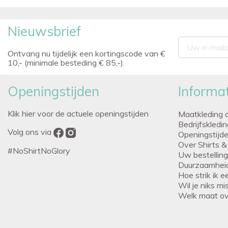
Nieuwsbrief
Ontvang nu tijdelijk een kortingscode van €
10,- (minimale besteding € 85,-).
Openingstijden
Informat
Klik hier voor de actuele openingstijden
Maatkleding 
Bedrijfskledi
Volg ons via
Openingstijd
Over Shirts &
#NoShirtNoGlory
Uw bestellin
Duurzaamhei
Hoe strik ik 
Wil je niks m
Welk maat o