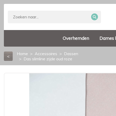
Overhemden
Dames 
Home
Accessoires
Dassen
<
Das slimline zijde oud roze