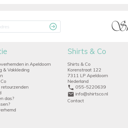
ie
Shirts & Co
overhemden in Apeldoorn
Shirts & Co
ng & Vakkleding
Korenstraat 122
en
7311 LP Apeldoorn
 Co
Nederland
g retourzenden
phone
055-5220639
d
mail
info@shirtsco.nl
een das?
Contact
issen?
verhemd