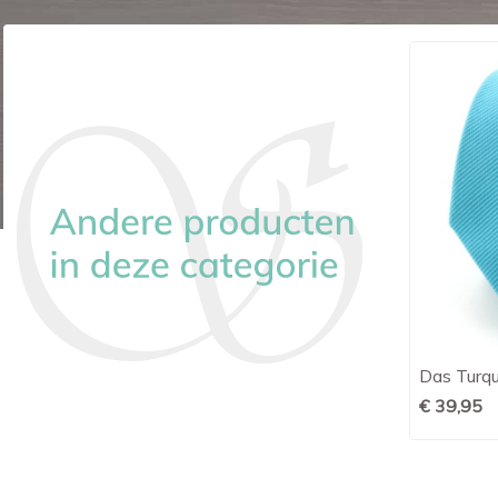
Stropdas + pochet Progetto offwhite
Das Turqu

Snel bekijken
retro
€ 39,95
€ 59,95