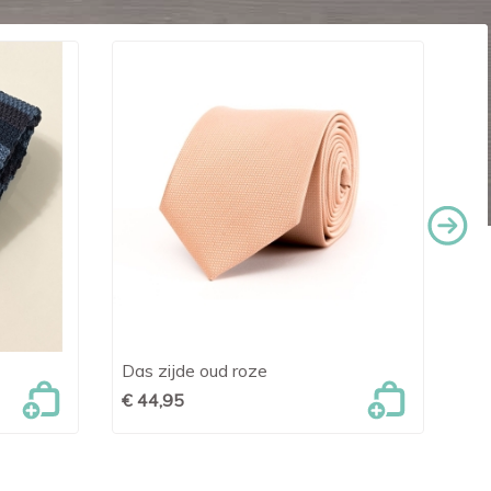
Das zijde oud roze
Das

Snel bekijken
€ 44,95
€ 