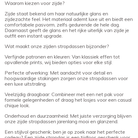
Waarom kiezen voor zijde?
Zijde staat bekend om haar natuurlijke glans en
zijdezachte feel. Het materiaal ademt luxe uit en biedt een
comfortabele pasvorm, zelfs gedurende de hele dag.
Daarnaast geeft de glans en het rijke uiterlijk van zijde je
outfit een instant upgrade.
Wat maakt onze zijden stropdassen bijzonder?
Verfijnde patronen en kleuren: Van klassiek effen tot
opvallende prints, wij bieden opties voor elke stijl.
Perfecte afwerking: Met aandacht voor detail en
hoogwaardige stakingen zorgen onze stropdassen voor
een luxe uitstraling.
Veelzijdig draagbaar: Combineer met een net pak voor
formele gelegenheden of draag het losjes voor een casual
chique look.
Onderhoud en duurzaamheid: Met juiste verzorging blijven
onze zijde stropdassen jarenlang mooi en glanzend.
Een stijlvol geschenk; ben je op zoek naar het perfecte
cadeau? Een zijde stropdas is een tijdloos geschenk voor