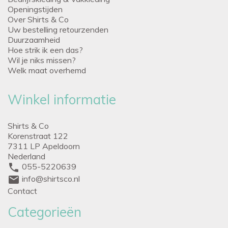
Openingstijden
Over Shirts & Co
Uw bestelling retourzenden
Duurzaamheid
Hoe strik ik een das?
Wil je niks missen?
Welk maat overhemd
Winkel informatie
Shirts & Co
Korenstraat 122
7311 LP Apeldoorn
Nederland
phone
055-5220639
mail
info@shirtsco.nl
Contact
Categorieën