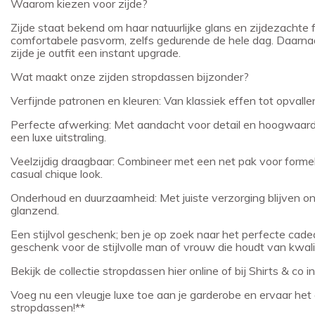
Waarom kiezen voor zijde?
Zijde staat bekend om haar natuurlijke glans en zijdezachte f
comfortabele pasvorm, zelfs gedurende de hele dag. Daarnaast
zijde je outfit een instant upgrade.
Wat maakt onze zijden stropdassen bijzonder?
Verfijnde patronen en kleuren: Van klassiek effen tot opvallend
Perfecte afwerking: Met aandacht voor detail en hoogwaar
een luxe uitstraling.
Veelzijdig draagbaar: Combineer met een net pak voor forme
casual chique look.
Onderhoud en duurzaamheid: Met juiste verzorging blijven o
glanzend.
Een stijlvol geschenk; ben je op zoek naar het perfecte cadea
geschenk voor de stijlvolle man of vrouw die houdt van kwalit
Bekijk de collectie stropdassen hier online of bij Shirts & co i
Voeg nu een vleugje luxe toe aan je garderobe en ervaar he
stropdassen!**