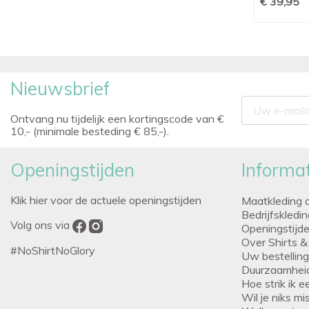
€ 39,95
€ 39,95
Nieuwsbrief
Ontvang nu tijdelijk een kortingscode van €
10,- (minimale besteding € 85,-).
Openingstijden
Informat
Klik hier voor de actuele openingstijden
Maatkleding 
Bedrijfskledi
Volg ons via
Openingstijd
Over Shirts &
#NoShirtNoGlory
Uw bestellin
Duurzaamhei
Hoe strik ik 
Wil je niks m