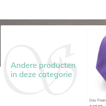
Das Donker Fuchsia
Das Paar

Snel bekijken