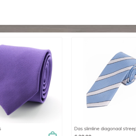
s
Das slimline diagonaal stree

Snel bekijken

Snel bekijken