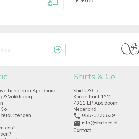
€ 39,00
ie
Shirts & Co
overhemden in Apeldoorn
Shirts & Co
ng & Vakkleding
Korenstraat 122
en
7311 LP Apeldoorn
 Co
Nederland
g retourzenden
phone
055-5220639
d
mail
info@shirtsco.nl
een das?
Contact
issen?