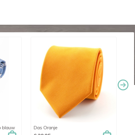
p blauw
Das Oranje
Zij

Snel bekijken