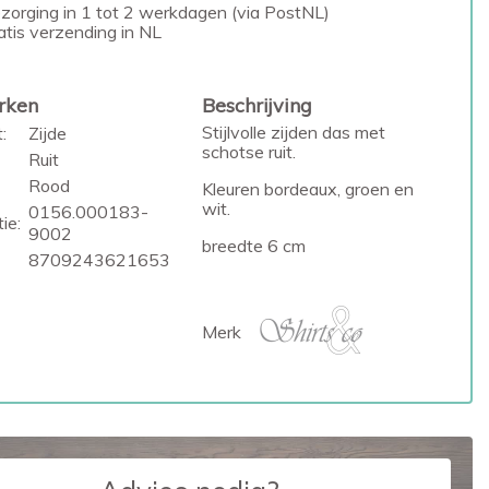
zorging in 1 tot 2 werkdagen (via PostNL)
atis verzending in NL
rken
Beschrijving
Stijlvolle zijden das met
:
Zijde
schotse ruit.
Ruit
Rood
Kleuren bordeaux, groen en
wit.
0156.000183-
ie:
9002
breedte 6 cm
8709243621653
Merk