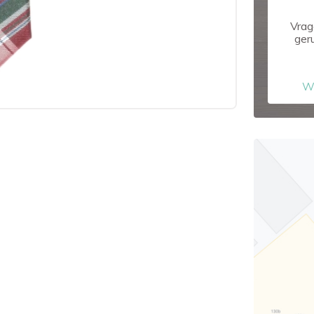
Vrag
ger
W