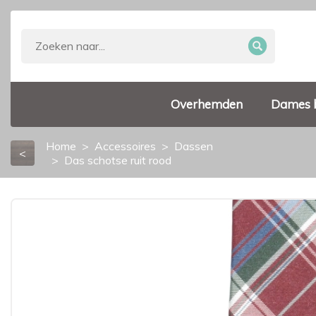
Overhemden
Dames 
Home
Accessoires
Dassen
<
Das schotse ruit rood