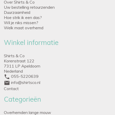
Over Shirts & Co
Uw bestelling retourzenden
Duurzaamheid
Hoe strik ik een das?
Wil je niks missen?
Welk maat overhemd
Winkel informatie
Shirts & Co
Korenstraat 122
7311 LP Apeldoorn
Nederland
phone
055-5220639
mail
info@shirtsco.nl
Contact
Categorieën
Overhemden lange mouw