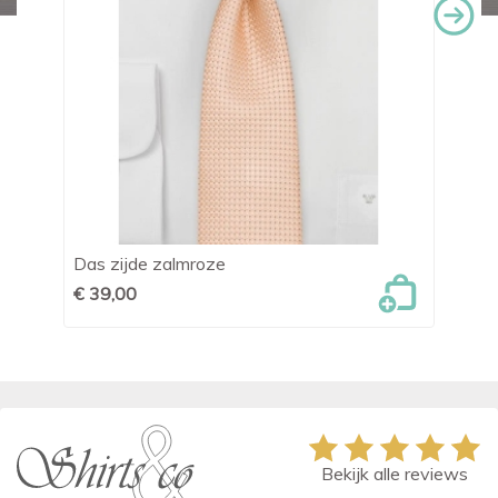
Das zijde zalmroze
Da
€ 39,00
€ 
Bekijk alle reviews