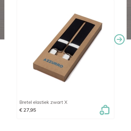
Bretel elastiek zwart X
Br
€ 27,95
€ 