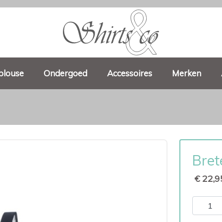
blouse
Ondergoed
Accessoires
Merken
Bret
€ 22,9