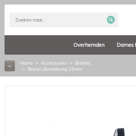
Overhemden
Dames 
Home
Accessoires
Bretels
<
Bretel zilverkleurig 25mm