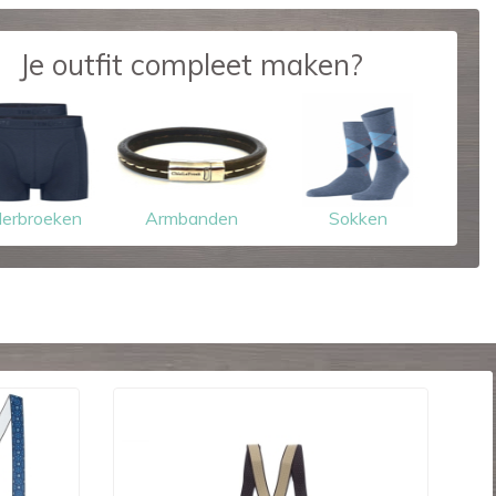
Je outfit compleet maken?
erbroeken
Armbanden
Sokken