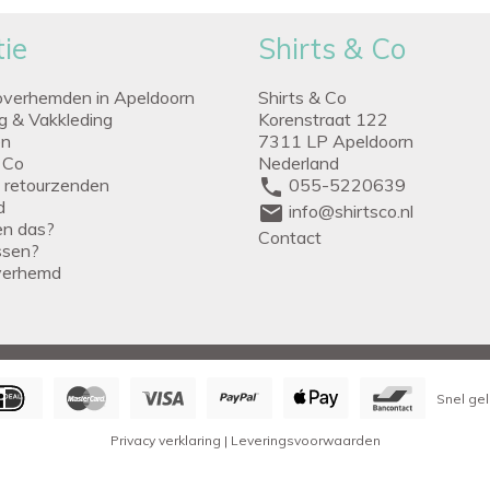
ie
Shirts & Co
overhemden in Apeldoorn
Shirts & Co
ng & Vakkleding
Korenstraat 122
en
7311 LP Apeldoorn
 Co
Nederland
g retourzenden
phone
055-5220639
d
mail
info@shirtsco.nl
een das?
Contact
issen?
verhemd
Snel gel
Privacy verklaring
|
Leveringsvoorwaarden