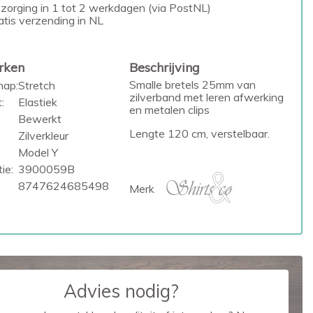
zorging in 1 tot 2 werkdagen (via PostNL)
atis verzending in NL
rken
Beschrijving
Smalle bretels 25mm van
hap:
Stretch
zilverband met leren afwerking
:
Elastiek
en metalen clips
Bewerkt
Lengte 120 cm, verstelbaar.
Zilverkleur
Model Y
ie:
3900059B
8747624685498
Merk
Advies nodig?