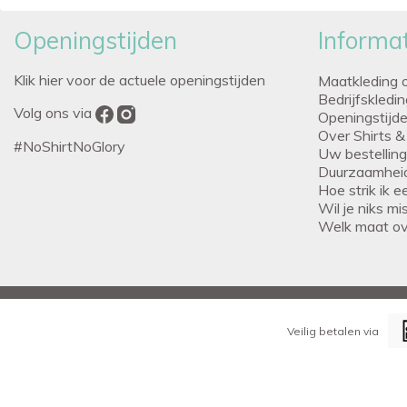
Openingstijden
Informat
Klik hier voor de actuele openingstijden
Maatkleding 
Bedrijfskledi
Volg ons via
Openingstijd
Over Shirts &
#NoShirtNoGlory
Uw bestellin
Duurzaamhei
Hoe strik ik 
Wil je niks m
Welk maat o
Veilig betalen via