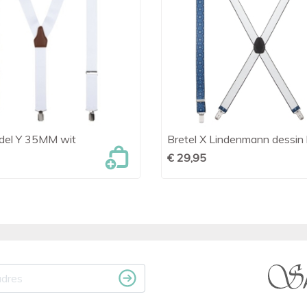
del Y 35MM wit
Bretel X Lindenmann dessin

Snel bekijken

Snel bekijken
€ 29,95