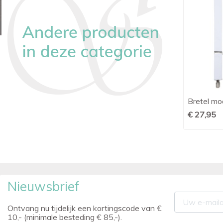
Bretel model Y 35MM donkergroen
Bretel mo

Snel bekijken
€ 27,95
€ 27,95
Nieuwsbrief
Ontvang nu tijdelijk een kortingscode van €
10,- (minimale besteding € 85,-).