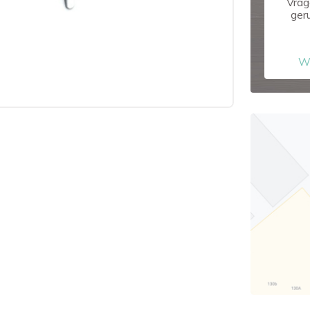
Vrag
ger
W