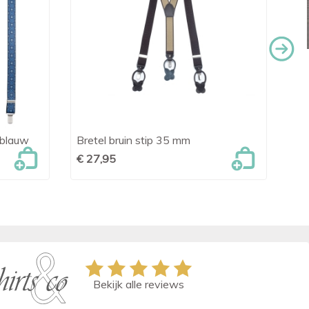
 blauw
Bretel bruin stip 35 mm
Sir

Snel bekijken
da
€ 27,95
€ 
Bekijk alle reviews