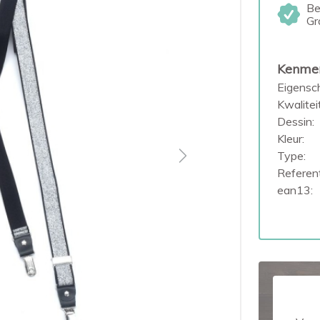
Be
Gr
Kenme
Eigensc
Kwaliteit
Dessin:
Kleur:
Type:
Next
Referent
ean13: