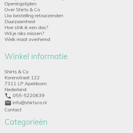
Openingstijden
Over Shirts & Co
Uw bestelling retourzenden
Duurzaamheid
Hoe strik ik een das?
Wil je niks missen?
Welk maat overhemd
Winkel informatie
Shirts & Co
Korenstraat 122
7311 LP Apeldoorn
Nederland
phone
055-5220639
mail
info@shirtsco.nl
Contact
Categorieën