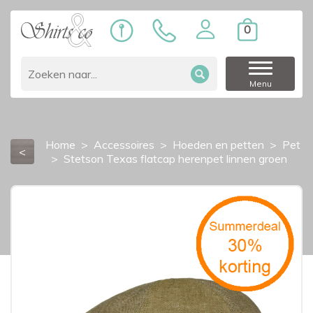
0
Menu
Home
Accessoires
Hoeden en petten
Pet
<
Stetson Texas flatcap herenpet linnen groen