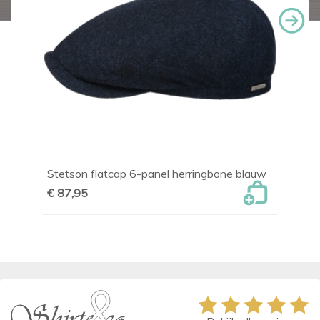
t
Stetson flatcap 6-panel herringbone blauw
St
bl
€ 87,95
€ 