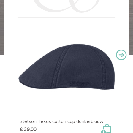
Stetson Texas cotton cap donkerblauw
Tr
€ 39,00
€ 