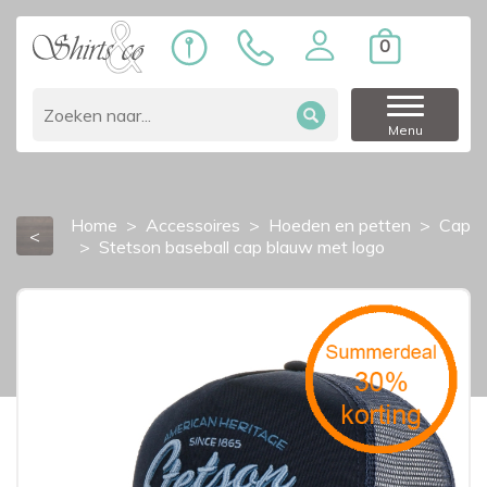
0
Menu
Home
Accessoires
Hoeden en petten
Cap
<
Stetson baseball cap blauw met logo