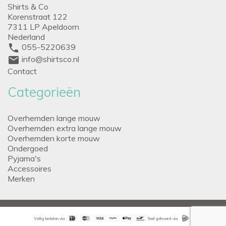
Shirts & Co
Korenstraat 122
7311 LP Apeldoorn
Nederland
phone
055-5220639
mail
info@shirtsco.nl
Contact
Categorieën
Overhemden lange mouw
Overhemden extra lange mouw
Overhemden korte mouw
Ondergoed
Pyjama's
Accessoires
Merken
Veilig betalen via
Snel geleverd via