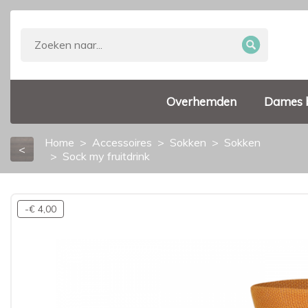
Overhemden
Dames 
Home
Accessoires
Sokken
Sokken
<
Sock my fruitdrink
-€ 4,00