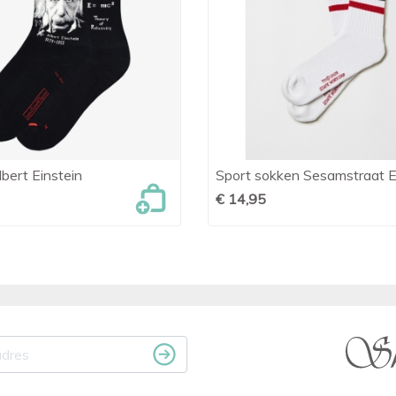
bert Einstein
Sport sokken Sesamstraat 

Snel bekijken

Snel bekijken
€ 14,95