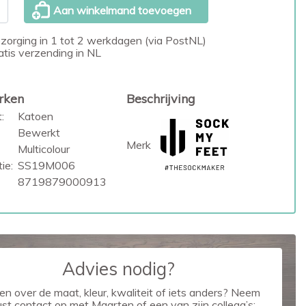
Aan winkelmand toevoegen
zorging in 1 tot 2 werkdagen (via PostNL)
atis verzending in NL
rken
Beschrijving
:
Katoen
Bewerkt
Merk
Multicolour
ie:
SS19M006
8719879000913
Advies nodig?
en over de maat, kleur, kwaliteit of iets anders? Neem
ust contact op met Maarten of een van zijn collega’s: