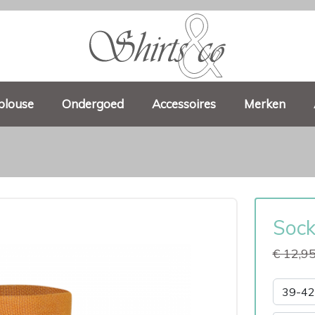
blouse
Ondergoed
Accessoires
Merken
Sock
€ 12,9