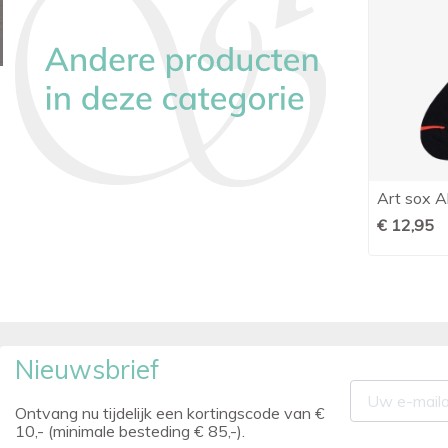
Burlington sokken KING lichtgrijs
Art sox Al

Snel bekijken
€ 14,00
€ 12,95
Nieuwsbrief
Ontvang nu tijdelijk een kortingscode van €
10,- (minimale besteding € 85,-).