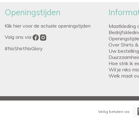
Openingstijden
Informat
Klik hier voor de actuele openingstijden
Maatkleding 
Bedrijfskledi
Volg ons via
Openingstijd
Over Shirts &
#NoShirtNoGlory
Uw bestellin
Duurzaamhei
Hoe strik ik 
Wil je niks m
Welk maat o
Veilig betalen via