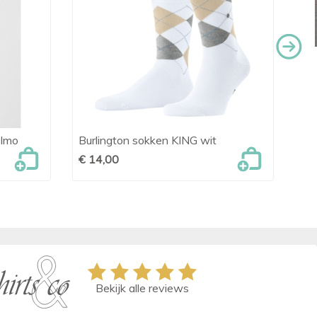
Elmo
Burlington sokken KING wit
Soc

Snel bekijken
€ 14,00
€ 
Bekijk alle reviews