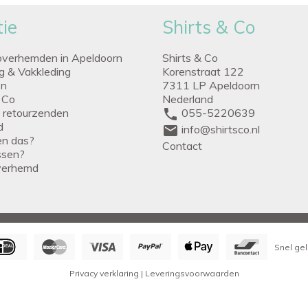
ie
Shirts & Co
overhemden in Apeldoorn
Shirts & Co
ng & Vakkleding
Korenstraat 122
en
7311 LP Apeldoorn
 Co
Nederland
g retourzenden
phone
055-5220639
d
mail
info@shirtsco.nl
een das?
Contact
issen?
verhemd
Snel gel
Privacy verklaring
|
Leveringsvoorwaarden