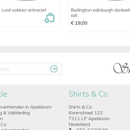
n Lord sokken antraciet
Burlington edinburgh donker

Snel bekijken

Snel bekijken
ruit
€ 19,00
ie
Shirts & Co
overhemden in Apeldoorn
Shirts & Co
ng & Vakkleding
Korenstraat 122
en
7311 LP Apeldoorn
 Co
Nederland