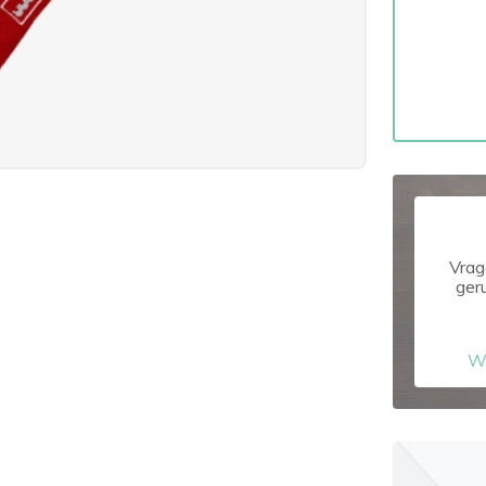
Vrag
ger
W