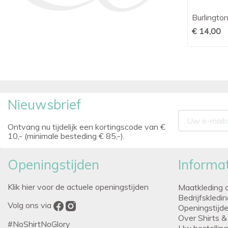
Sock my bum
Burlingto

Snel bekijken
€ 8,95
€ 12,95
€ 14,00
Nieuwsbrief
Ontvang nu tijdelijk een kortingscode van €
10,- (minimale besteding € 85,-).
Openingstijden
Informat
Klik hier voor de actuele openingstijden
Maatkleding 
Bedrijfskledi
Volg ons via
Openingstijd
Over Shirts &
#NoShirtNoGlory