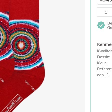
Be
Gr
Kenme
Kwaliteit
Dessin:
Kleur:
Referent
ean13: