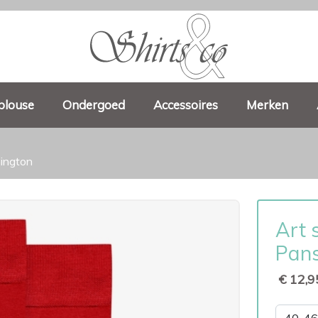
blouse
Ondergoed
Accessoires
Merken
ington
Art 
Pans
€ 12,9