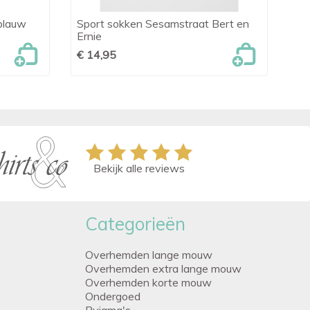
blauw
Sport sokken Sesamstraat Bert en
So

Snel bekijken
Ernie
€ 
€ 14,95
Bekijk alle reviews
Categorieën
Overhemden lange mouw
Overhemden extra lange mouw
Overhemden korte mouw
Ondergoed