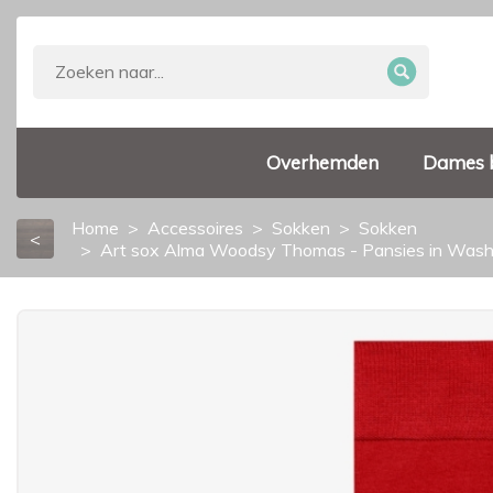
Overhemden
Dames 
Home
Accessoires
Sokken
Sokken
<
Art sox Alma Woodsy Thomas - Pansies in Wash