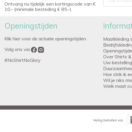
Ontvang nu tijdelijk een kortingscode van €
10,- (minimale besteding € 85,-).
Openingstijden
Informat
Klik hier voor de actuele openingstijden
Maatkleding 
Bedrijfskledi
Volg ons via
Openingstijd
Over Shirts &
#NoShirtNoGlory
Uw bestellin
Duurzaamhei
Hoe strik ik 
Wil je niks m
Welk maat o
Veilig betalen via