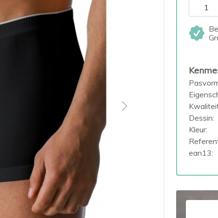
Be
Gr
Kenme
Pasvorm
Eigensc
Kwaliteit
Next
Dessin:
Kleur:
Referent
ean13: