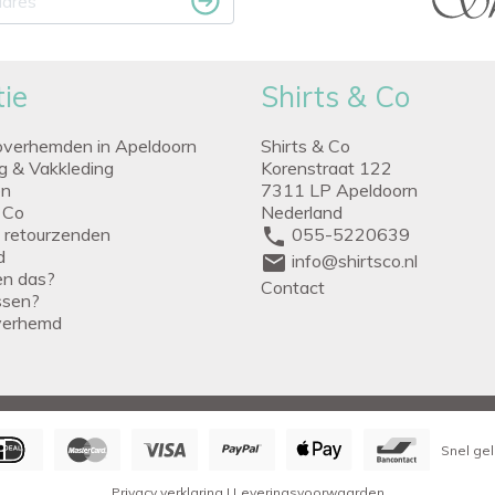
ie
Shirts & Co
overhemden in Apeldoorn
Shirts & Co
ng & Vakkleding
Korenstraat 122
en
7311 LP Apeldoorn
 Co
Nederland
g retourzenden
phone
055-5220639
d
mail
info@shirtsco.nl
een das?
Contact
issen?
verhemd
Snel gel
Privacy verklaring
|
Leveringsvoorwaarden