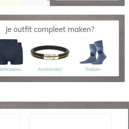
Je outfit compleet maken?
erbroeken
Armbanden
Sokken