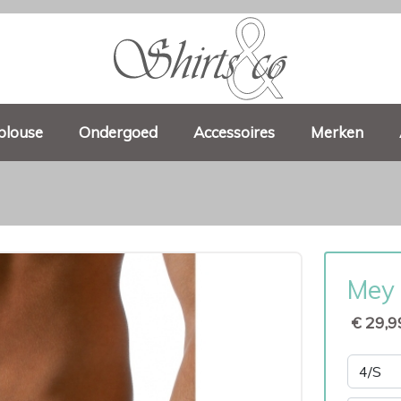
blouse
Ondergoed
Accessoires
Merken
Mey 
€ 29,9