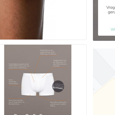
Vrag
ger
W