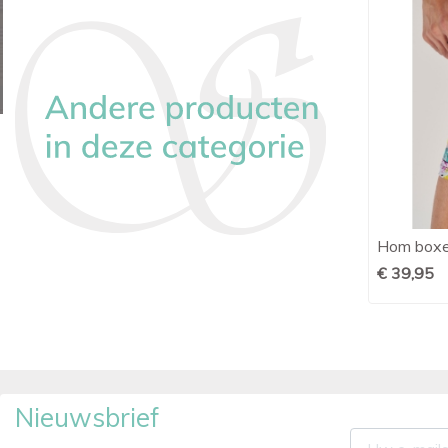
ts
Hom boxer briefs Buddy multicolour
Hom boxer

Snel bekijken
print
€ 39,95
€ 37,95
Nieuwsbrief