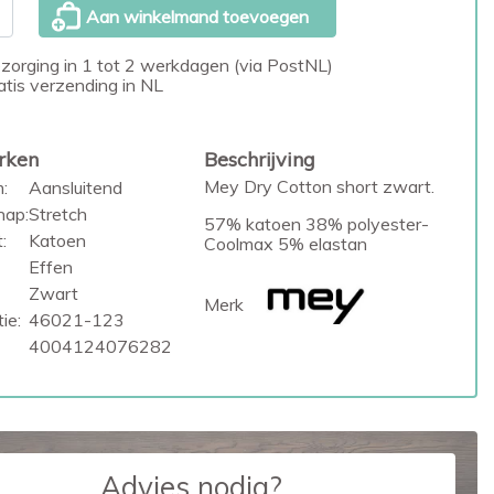
Aan winkelmand toevoegen
zorging in 1 tot 2 werkdagen (via PostNL)
atis verzending in NL
rken
Beschrijving
Mey Dry Cotton short zwart.
:
Aansluitend
hap:
Stretch
57% katoen 38% polyester-
:
Katoen
Coolmax 5% elastan
Effen
Zwart
Merk
ie:
46021-123
4004124076282
Advies nodig?