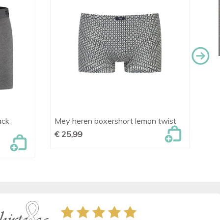
ack
Mey heren boxershort lemon twist
Fal

Snel bekijken
€ 25,99
€ 