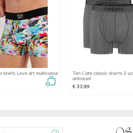
 briefs Love art multicolour
Ten Cate classic shorts 2-p

Snel bekijken

Snel bekijken
antraciet
€ 33,99