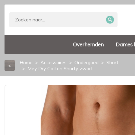
Overhemden
Dames 
Home
Accessoires
Ondergoed
Short
<
Mey Dry Cotton Shorty zwart