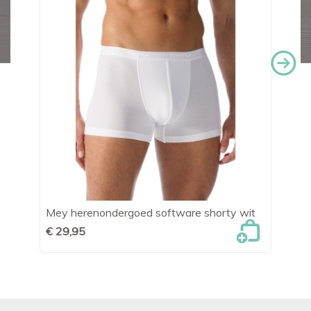
Mey herenondergoed software shorty wit
Me
€ 29,95
€ 