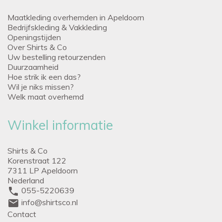
Maatkleding overhemden in Apeldoorn
Bedrijfskleding & Vakkleding
Openingstijden
Over Shirts & Co
Uw bestelling retourzenden
Duurzaamheid
Hoe strik ik een das?
Wil je niks missen?
Welk maat overhemd
Winkel informatie
Shirts & Co
Korenstraat 122
7311 LP Apeldoorn
Nederland
phone
055-5220639
mail
info@shirtsco.nl
Contact