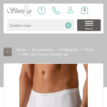
0
Menu
Home
Accessoires
Ondergoed
Short
<
Mey Dry Cotton Shorty wit