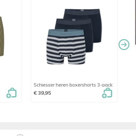
Schiesser heren boxershorts 3-pack
Sc

Snel bekijken
€ 39,95
€ 