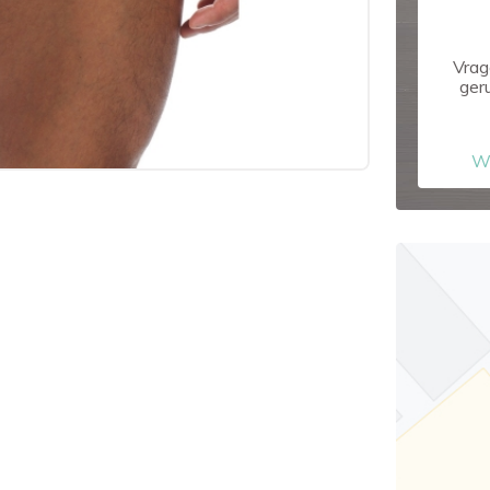
Vrag
ger
W