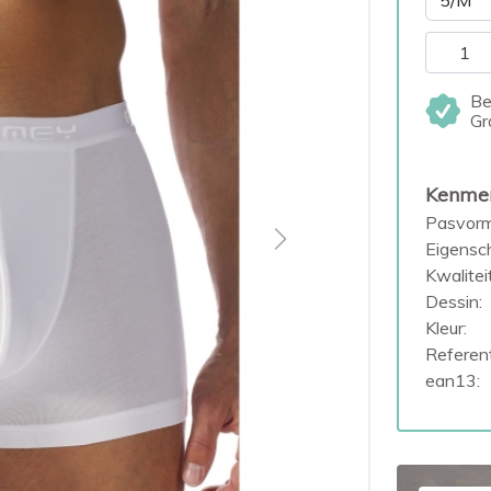
Be
Gr
Kenme
Pasvorm
Next
Eigensc
Kwaliteit
Dessin:
Kleur:
Referent
ean13: