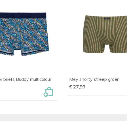
 briefs Buddy multicolour
Mey shorty streep groen

Snel bekijken

Snel bekijken
€ 27,99