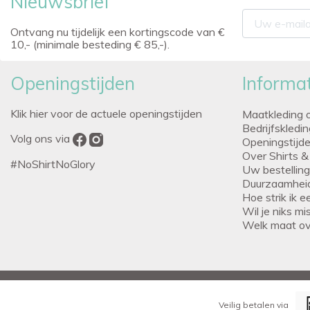
Nieuwsbrief
Ontvang nu tijdelijk een kortingscode van €
10,- (minimale besteding € 85,-).
Openingstijden
Informat
Klik hier voor de actuele openingstijden
Maatkleding 
Bedrijfskledi
Volg ons via
Openingstijd
Over Shirts &
#NoShirtNoGlory
Uw bestellin
Duurzaamhei
Hoe strik ik 
Wil je niks m
Welk maat o
Veilig betalen via