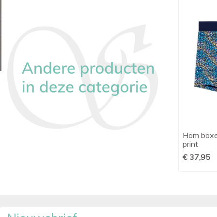
-€ 8,00
Ten Cate shorts 2 pack leaves
Hom boxer

Snel bekijken
print
€ 24,99
€ 32,99
€ 37,95