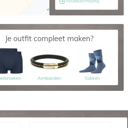
Routebeschrijving
Je outfit compleet maken?
erbroeken
Armbanden
Sokken