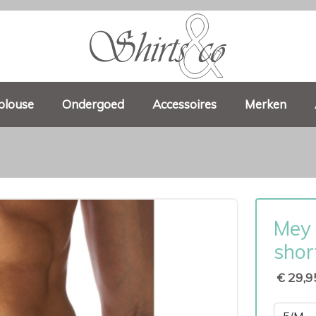
blouse
Ondergoed
Accessoires
Merken
Mey 
shor
€ 29,9