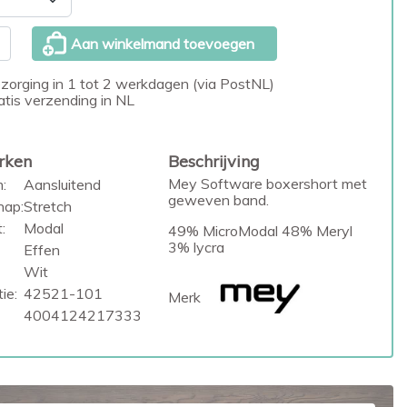
Aan winkelmand toevoegen
zorging in 1 tot 2 werkdagen (via PostNL)
atis verzending in NL
rken
Beschrijving
Mey Software boxershort met
:
Aansluitend
geweven band.
hap:
Stretch
:
Modal
49% MicroModal 48% Meryl
3% lycra
Effen
Wit
ie:
42521-101
Merk
4004124217333