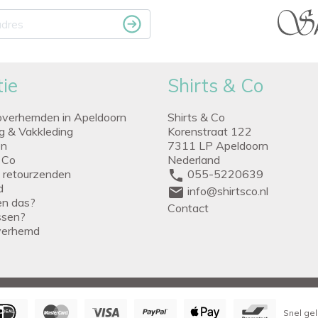
ie
Shirts & Co
overhemden in Apeldoorn
Shirts & Co
ng & Vakkleding
Korenstraat 122
en
7311 LP Apeldoorn
 Co
Nederland
g retourzenden
phone
055-5220639
d
mail
info@shirtsco.nl
een das?
Contact
issen?
verhemd
Snel gel