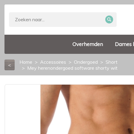
Overhemden
Dames 
Home
Accessoires
Ondergoed
Short
<
Mey herenondergoed software shorty wit