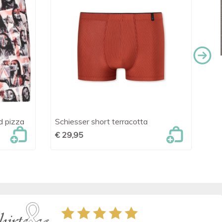
d pizza
Schiesser short terracotta
Te

Snel bekijken
€ 29,95
€ 