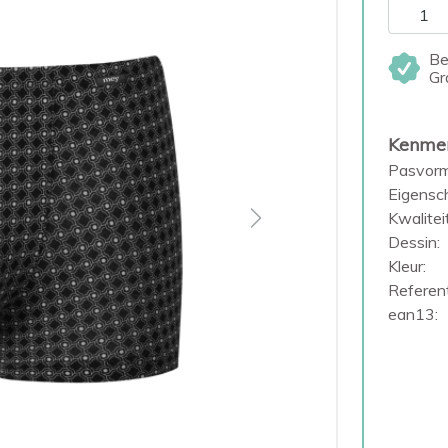
Be
Gr
Kenme
Pasvorm
Eigensc
Kwaliteit
Next
Dessin:
Kleur:
Referent
ean13: