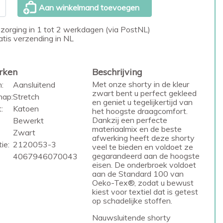
Aan winkelmand toevoegen
zorging in 1 tot 2 werkdagen (via PostNL)
atis verzending in NL
rken
Beschrijving
Met onze shorty in de kleur
:
Aansluitend
zwart bent u perfect gekleed
hap:
Stretch
en geniet u tegelijkertijd van
:
Katoen
het hoogste draagcomfort.
Dankzij een perfecte
Bewerkt
materiaalmix en de beste
Zwart
afwerking heeft deze shorty
ie:
2120053-3
veel te bieden en voldoet ze
gegarandeerd aan de hoogste
4067946070043
eisen. De onderbroek voldoet
aan de Standard 100 van
Oeko-Tex®, zodat u bewust
kiest voor textiel dat is getest
op schadelijke stoffen.
Nauwsluitende shorty