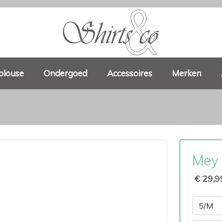
blouse
Ondergoed
Accessoires
Merken
Mey 
€ 29,9