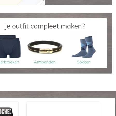
Je outfit compleet maken?
erbroeken
Armbanden
Sokken
-