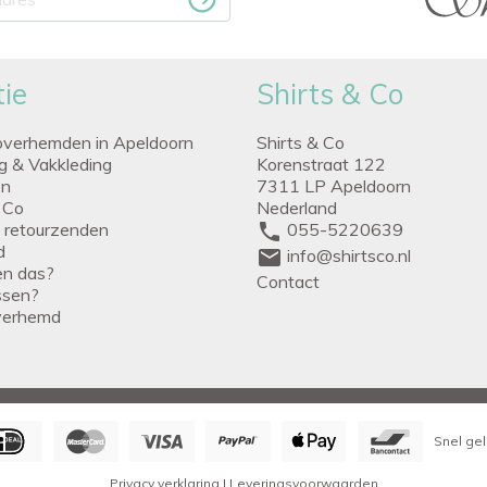
ie
Shirts & Co
overhemden in Apeldoorn
Shirts & Co
ng & Vakkleding
Korenstraat 122
en
7311 LP Apeldoorn
 Co
Nederland
g retourzenden
phone
055-5220639
d
mail
info@shirtsco.nl
een das?
Contact
issen?
verhemd
Snel gel
Privacy verklaring
|
Leveringsvoorwaarden