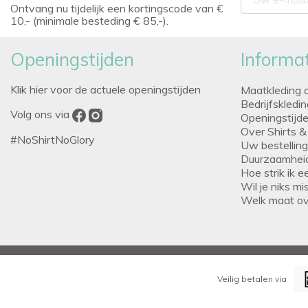
Ontvang nu tijdelijk een kortingscode van €
10,- (minimale besteding € 85,-).
Openingstijden
Informat
Klik hier voor de actuele openingstijden
Maatkleding 
Bedrijfskledi
Volg ons via
Openingstijd
Over Shirts &
#NoShirtNoGlory
Uw bestellin
Duurzaamhei
Hoe strik ik 
Wil je niks m
Welk maat o
Veilig betalen via