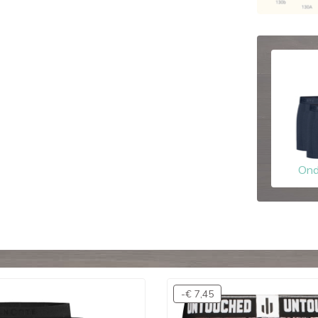
Ond
-€ 7,45