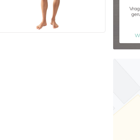
Vrag
ger
W