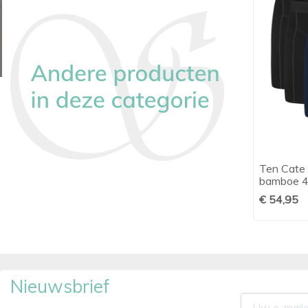
Schiesser herenondergoed 95-5
Ten Cate 

Snel bekijken
short 3-pack
bamboe 4
€ 39,95
€ 54,95
Nieuwsbrief