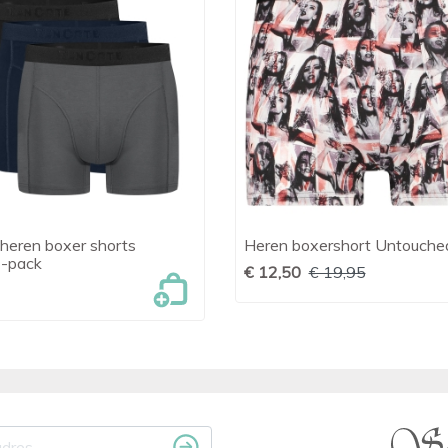
heren boxer shorts
Heren boxershort Untouche

Snel bekijken

Snel bekijken
-pack
€ 12,50
€ 19,95