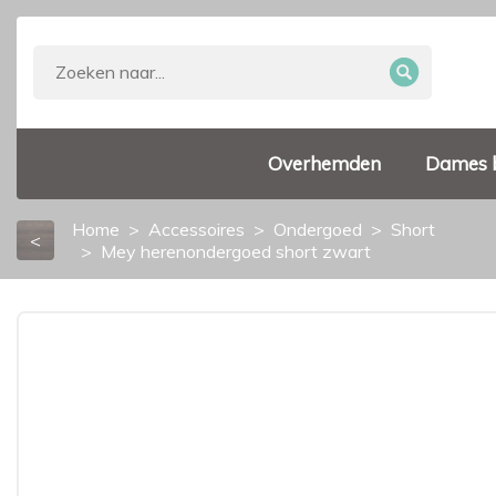
Overhemden
Dames 
Home
Accessoires
Ondergoed
Short
<
Mey herenondergoed short zwart