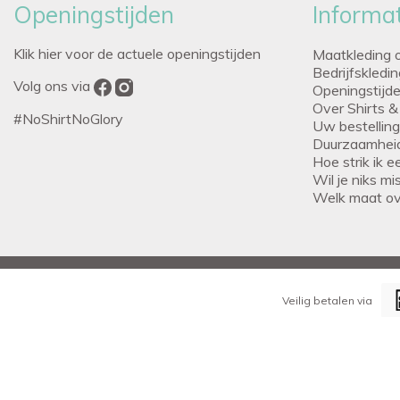
Openingstijden
Informat
Klik hier voor de actuele openingstijden
Maatkleding 
Bedrijfskledi
Volg ons via
Openingstijd
Over Shirts &
#NoShirtNoGlory
Uw bestellin
Duurzaamhei
Hoe strik ik 
Wil je niks m
Welk maat o
Veilig betalen via