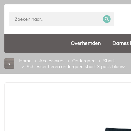
Overhemden
Dames 
Home
Accessoires
Ondergoed
Short
<
Schiesser heren ondergoed short 3 pack blauw