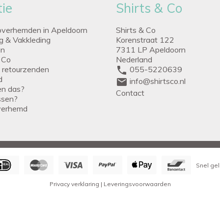
ie
Shirts & Co
overhemden in Apeldoorn
Shirts & Co
ng & Vakkleding
Korenstraat 122
en
7311 LP Apeldoorn
 Co
Nederland
g retourzenden
phone
055-5220639
d
mail
info@shirtsco.nl
een das?
Contact
issen?
verhemd
Snel gel
Privacy verklaring
|
Leveringsvoorwaarden