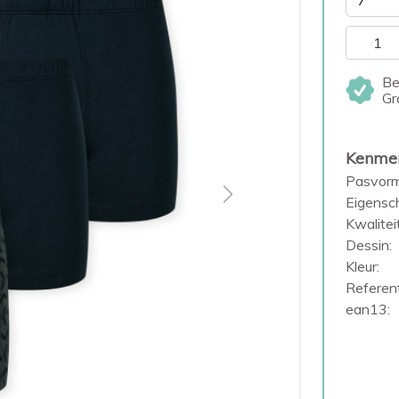
Be
Gr
Kenme
Pasvorm
Next
Eigensc
Kwaliteit
Dessin:
Kleur:
Referent
ean13: