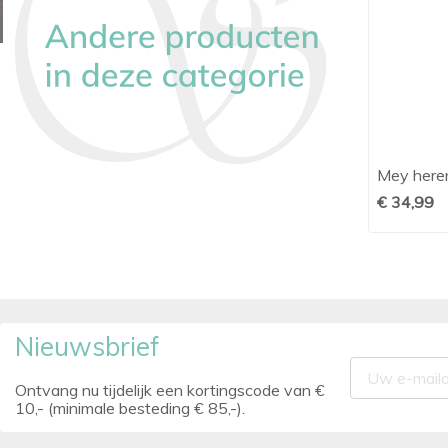
s
Mey shorty print blauw
Mey heren

Snel bekijken
€ 24,95
€ 34,99
Nieuwsbrief
Ontvang nu tijdelijk een kortingscode van €
10,- (minimale besteding € 85,-).