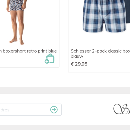
 boxershort retro print blue
Schiesser 2-pack classic bo

Snel bekijken

Snel bekijken
blauw
€ 29,95