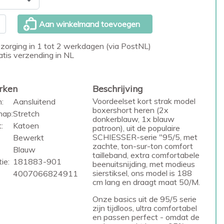
Aan winkelmand toevoegen
zorging in 1 tot 2 werkdagen (via PostNL)
atis verzending in NL
rken
Beschrijving
Voordeelset kort strak model
:
Aansluitend
boxershort heren (2x
hap:
Stretch
donkerblauw, 1x blauw
:
Katoen
patroon), uit de populaire
SCHIESSER-serie "95/5, met
Bewerkt
zachte, ton-sur-ton comfort
Blauw
tailleband, extra comfortabele
ie:
181883-901
beenuitsnijding, met modieus
sierstiksel, ons model is 188
4007066824911
cm lang en draagt maat 50/M.
Onze basics uit de 95/5 serie
zijn tijdloos, ultra comfortabel
en passen perfect - omdat de