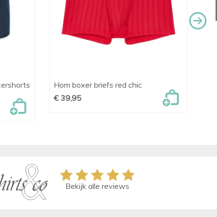
xershorts
Hom boxer briefs red chic
Me

Snel bekijken
€ 39,95
€ 
Bekijk alle reviews