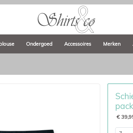
blouse
Ondergoed
Accessoires
Merken
Schi
pack
€ 39,9