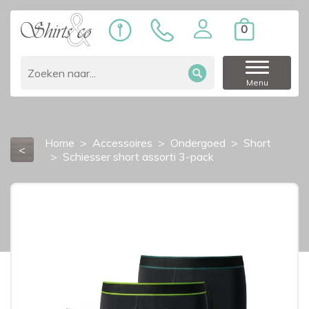
0
Menu
Home
Accessoires
Ondergoed
Short
<
Schiesser short assorti 3-pack