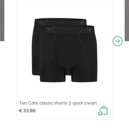
Ten Cate classic shorts 2-pack zwart
Sc
do
€ 33,99
€ 