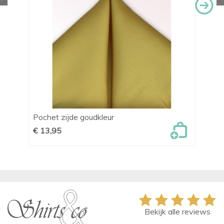
Pochet zijde goudkleur
Po
€ 13,95
€ 
Bekijk alle reviews