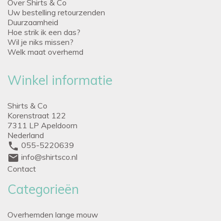
Over Shirts & Co
Uw bestelling retourzenden
Duurzaamheid
Hoe strik ik een das?
Wil je niks missen?
Welk maat overhemd
Winkel informatie
Shirts & Co
Korenstraat 122
7311 LP Apeldoorn
Nederland
phone
055-5220639
mail
info@shirtsco.nl
Contact
Categorieën
Overhemden lange mouw