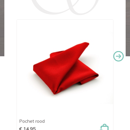
Pochet rood
Po
€ 14,95
€ 