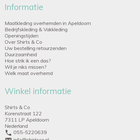
Informatie
Maatkleding overhemden in Apeldoorn
Bedrijfskleding & Vakkleding
Openingstijden
Over Shirts & Co
Uw bestelling retourzenden
Duurzaamheid
Hoe strik ik een das?
Wil je niks missen?
Welk maat overhemd
Winkel informatie
Shirts & Co
Korenstraat 122
7311 LP Apeldoorn
Nederland
phone
055-5220639
info@shirtsco.nl