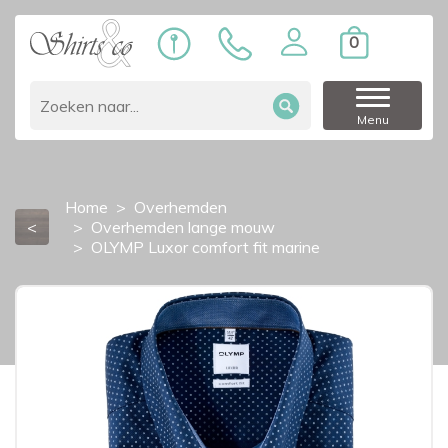
0
Menu
Home
Overhemden
<
Overhemden lange mouw
OLYMP Luxor comfort fit marine