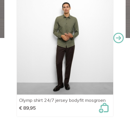
Olymp shirt 24/7 jersey bodyfit mosgroen
OL
€ 89,95
€ 