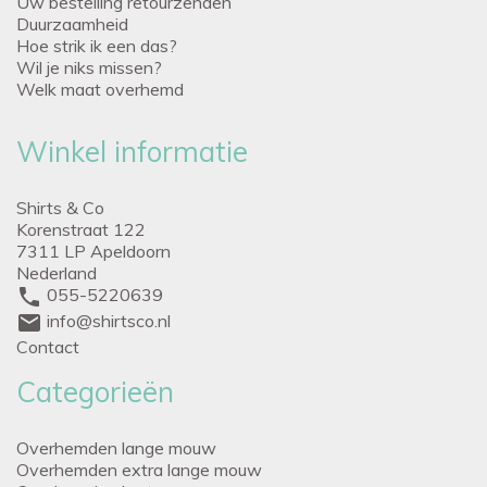
Uw bestelling retourzenden
Duurzaamheid
Hoe strik ik een das?
Wil je niks missen?
Welk maat overhemd
Winkel informatie
Shirts & Co
Korenstraat 122
7311 LP Apeldoorn
Nederland
phone
055-5220639
mail
info@shirtsco.nl
Contact
Categorieën
Overhemden lange mouw
Overhemden extra lange mouw