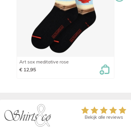
Art sox meditative rose
Da
€ 12,95
€ 
Bekijk alle reviews