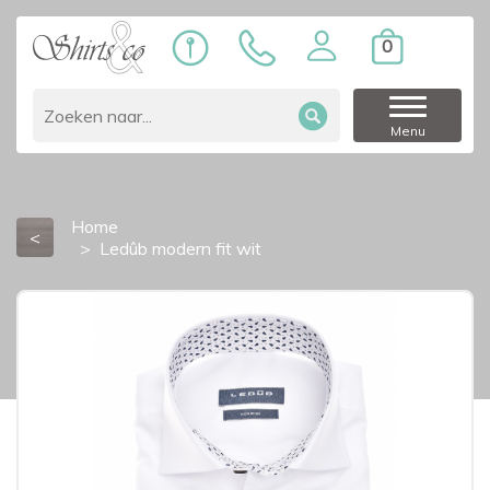
0
Menu
Home
<
Ledûb modern fit wit