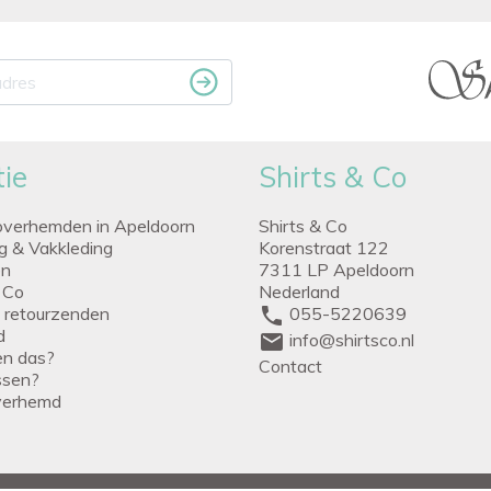
ie
Shirts & Co
overhemden in Apeldoorn
Shirts & Co
ng & Vakkleding
Korenstraat 122
en
7311 LP Apeldoorn
 Co
Nederland
g retourzenden
phone
055-5220639
d
mail
info@shirtsco.nl
een das?
Contact
issen?
verhemd