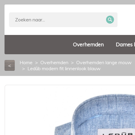
Overhemden
Dames 
Home
Overhemden
Overhemden lange mouw
<
Ledûb modern fit linnenlook blauw