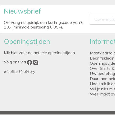
Nieuwsbrief
Ontvang nu tijdelijk een kortingscode van €
10,- (minimale besteding € 85,-).
Openingstijden
Informat
Klik hier voor de actuele openingstijden
Maatkleding 
Bedrijfskledi
Volg ons via
Openingstijd
Over Shirts &
#NoShirtNoGlory
Uw bestellin
Duurzaamhei
Hoe strik ik 
Wil je niks m
Welk maat o