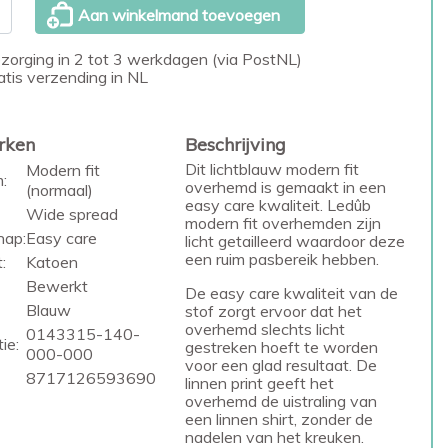
Aan winkelmand toevoegen
zorging in 2 tot 3 werkdagen (via PostNL)
atis verzending in NL
rken
Beschrijving
Dit lichtblauw modern fit
Modern fit
:
overhemd is gemaakt in een
(normaal)
easy care kwaliteit. Ledûb
Wide spread
modern fit overhemden zijn
hap:
Easy care
licht getailleerd waardoor deze
een ruim pasbereik hebben.
:
Katoen
Bewerkt
De easy care kwaliteit van de
Blauw
stof zorgt ervoor dat het
overhemd slechts licht
0143315-140-
ie:
gestreken hoeft te worden
000-000
voor een glad resultaat. De
8717126593690
linnen print geeft het
overhemd de uistraling van
een linnen shirt, zonder de
nadelen van het kreuken.