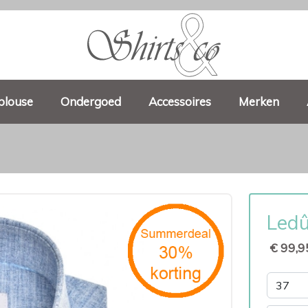
blouse
Ondergoed
Accessoires
Merken
Ledû
€ 99,9