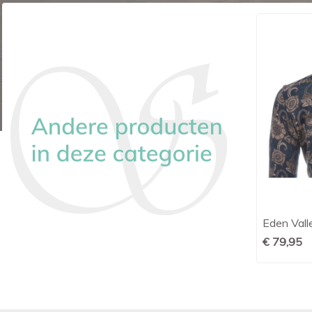
OLYMP herenshirt Bodyfit level 5
Eden Vall

Snel bekijken
zwart
€ 79,95
€ 79,95