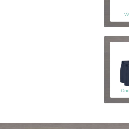
W
Ond