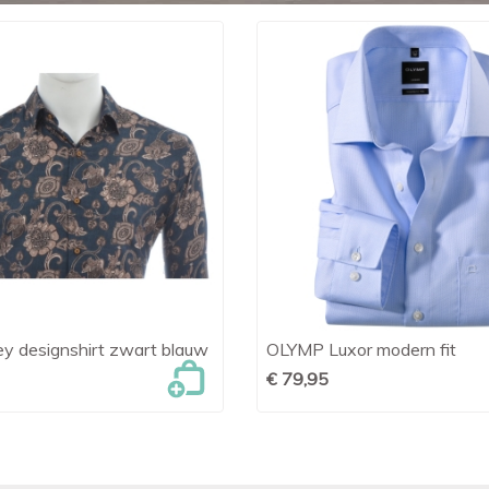
ey designshirt zwart blauw
OLYMP Luxor modern fit

Snel bekijken

Snel bekijken
€ 79,95