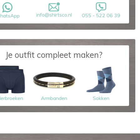
info@shirtsco.nl
055 - 522 06 39
hatsApp
Je outfit compleet maken?
erbroeken
Armbanden
Sokken