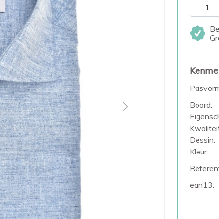
Be
Gr
Kenme
Pasvorm
Boord:
Next
Eigensc
Kwaliteit
Dessin:
Kleur:
Referent
ean13: