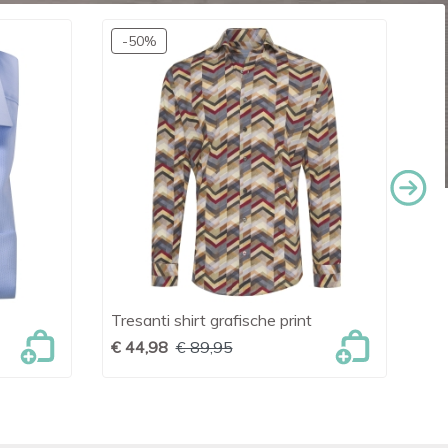
-50%
Tresanti shirt grafische print
OL

Snel bekijken
lin
€ 44,98
€ 89,95
€ 