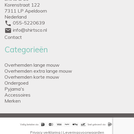
Korenstraat 122
7311 LP Apeldoorn
Nederland
phone
055-5220639
mail
info@shirtsco.nl
Contact
Categorieën
Overhemden lange mouw
Overhemden extra lange mouw
Overhemden korte mouw
Ondergoed
Pyjama's
Accessoires
Merken
Veilig betalen via
Snel geleverd via
Privacy verklaring
|
Leveringsvoorwaarden