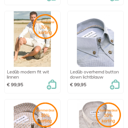
Ledûb modern fit wit
Ledûb overhemd button
linnen
down lichtblauw
€ 99,95
€ 99,95