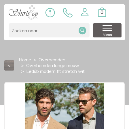
0
Menu
Home
Overhemden
<
Overhemden lange mouw
Ledûb modern fit stretch wit