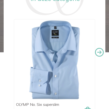
-€
OLYMP No. Six superslim
Tr