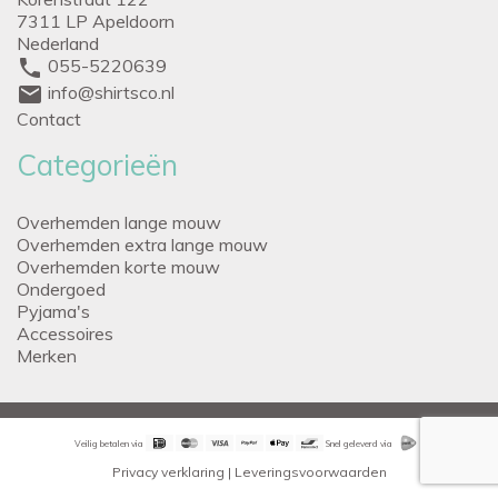
7311 LP Apeldoorn
Nederland
phone
055-5220639
mail
info@shirtsco.nl
Contact
Categorieën
Overhemden lange mouw
Overhemden extra lange mouw
Overhemden korte mouw
Ondergoed
Pyjama's
Accessoires
Merken
Veilig betalen via
Snel geleverd via
Privacy verklaring
|
Leveringsvoorwaarden