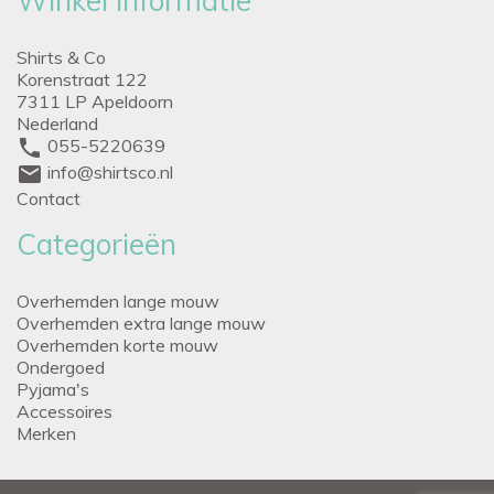
Winkel informatie
Shirts & Co
Korenstraat 122
7311 LP Apeldoorn
Nederland
phone
055-5220639
mail
info@shirtsco.nl
Contact
Categorieën
Overhemden lange mouw
Overhemden extra lange mouw
Overhemden korte mouw
Ondergoed
Pyjama's
Accessoires
Merken