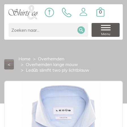
0
Menu
Home
Overhemden
<
Overhemden lange mouw
Ledûb slimfit two ply lichtblauw