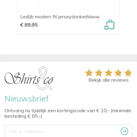
Ledûb modern fit jerseydonkerblauw
OL
ov
€ 89,95
€ 
Bekijk alle reviews
Nieuwsbrief
Ontvang nu tijdelijk een kortingscode van € 10,- (minimale
besteding € 85,-).