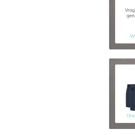
Vrag
ger
W
Ond