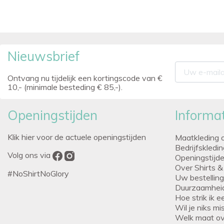
Nieuwsbrief
Ontvang nu tijdelijk een kortingscode van €
10,- (minimale besteding € 85,-).
Openingstijden
Informat
Klik hier voor de actuele openingstijden
Maatkleding 
Bedrijfskledi
Volg ons via
Openingstijd
Over Shirts &
#NoShirtNoGlory
Uw bestellin
Duurzaamhei
Hoe strik ik 
Wil je niks m
Welk maat o