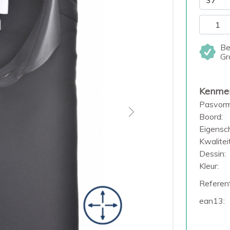
Be
Gr
Kenme
Pasvorm
Next
Boord:
Eigensc
Kwaliteit
Dessin:
Kleur:
Referent
ean13: