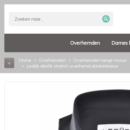
Overhemden
Dames 
Home
Overhemden
Overhemden lange mouw
<
Ledûb slimfit stretch overhemd donkerblauw