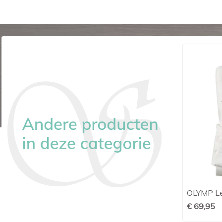
Ledûb modern fit streep donkerblauw
OLYMP Le

Snel bekijken
€ 99,95
€ 69,95