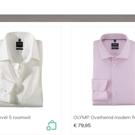
vel 5 roomwit
OLYMP Overhemd modern fit

Snel bekijken

Snel bekijken
€ 79,95