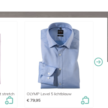
 stretch
OLYMP Level 5 lichtblauw
OLY

Snel bekijken
€ 79,95
€ 