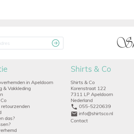
ie
Shirts & Co
overhemden in Apeldoorn
Shirts & Co
ng & Vakkleding
Korenstraat 122
en
7311 LP Apeldoorn
 Co
Nederland
g retourzenden
phone
055-5220639
d
mail
info@shirtsco.nl
een das?
Contact
issen?
verhemd