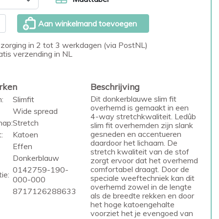
Aan winkelmand toevoegen
zorging in 2 tot 3 werkdagen (via PostNL)
atis verzending in NL
rken
Beschrijving
Dit donkerblauwe slim fit
:
Slimfit
overhemd is gemaakt in een
Wide spread
4-way stretchkwaliteit. Ledûb
hap:
Stretch
slim fit overhemden zijn slank
gesneden en accentueren
:
Katoen
daardoor het lichaam. De
Effen
stretch kwaliteit van de stof
Donkerblauw
zorgt ervoor dat het overhemd
comfortabel draagt. Door de
0142759-190-
ie:
speciale weeftechniek kan dit
000-000
overhemd zowel in de lengte
8717126288633
als de breedte rekken en door
het hoge katoengehalte
voorziet het je evengoed van