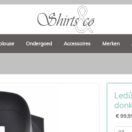
blouse
Ondergoed
Accessoires
Merken
Ledû
don
€ 99,9