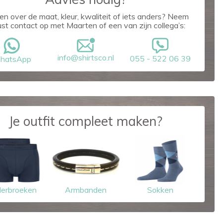
en over de maat, kleur, kwaliteit of iets anders? Neem
ust contact op met Maarten of een van zijn collega’s:
info@shirtsco.nl
055 - 522 06 39
hatsApp
Je outfit compleet maken?
erbroeken
Armbanden
Sokken