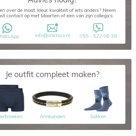
en over de maat, kleur, kwaliteit of iets anders? Neem
ust contact op met Maarten of een van zijn collega’s:
info@shirtsco.nl
055 - 522 06 39
hatsApp
Je outfit compleet maken?
erbroeken
Armbanden
Sokken