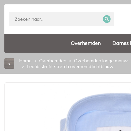
Overhemden
Dames 
Home
Overhemden
Overhemden lange mouw
<
Ledûb slimfit stretch overhemd lichtblauw