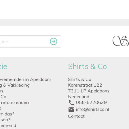
ie
Shirts & Co
overhemden in Apeldoorn
Shirts & Co
ng & Vakkleding
Korenstraat 122
en
7311 LP Apeldoorn
 Co
Nederland
g retourzenden
phone
055-5220639
d
mail
info@shirtsco.nl
een das?
Contact
issen?
verhemd