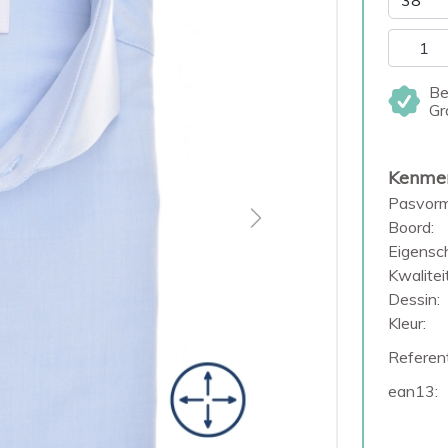
Be
Gr
Kenme
Pasvorm
Next
Boord:
Eigensc
Kwaliteit
Dessin:
Kleur:
Referent
ean13: