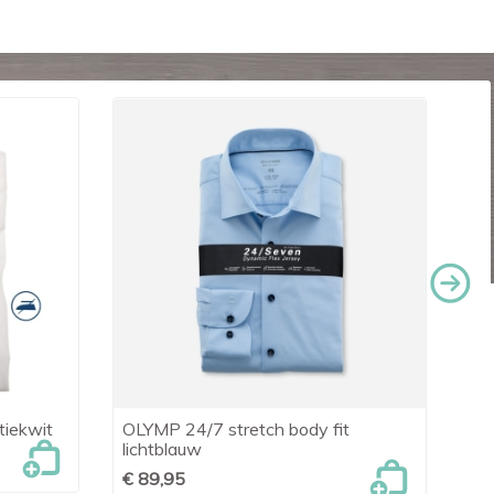
tiekwit
OLYMP 24/7 stretch body fit
Le

Snel bekijken
lichtblauw
€ 
€ 89,95