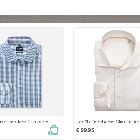
or modern fit marine
Ledûb Overhemd Slim Fit An

Snel bekijken

Snel bekijken
€ 99,95