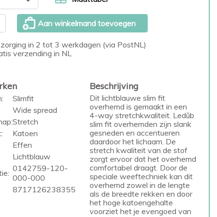
Aan winkelmand toevoegen
zorging in 2 tot 3 werkdagen (via PostNL)
atis verzending in NL
rken
Beschrijving
Dit lichtblauwe slim fit
:
Slimfit
overhemd is gemaakt in een
Wide spread
4-way stretchkwaliteit. Ledûb
hap:
Stretch
slim fit overhemden zijn slank
gesneden en accentueren
:
Katoen
daardoor het lichaam. De
Effen
stretch kwaliteit van de stof
Lichtblauw
zorgt ervoor dat het overhemd
comfortabel draagt. Door de
0142759-120-
ie:
speciale weeftechniek kan dit
000-000
overhemd zowel in de lengte
8717126238355
als de breedte rekken en door
het hoge katoengehalte
voorziet het je evengoed van