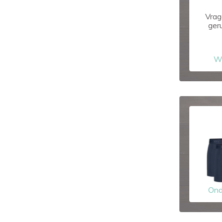
Vrag
ger
W
Ond