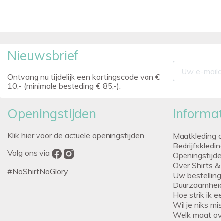
Nieuwsbrief
Ontvang nu tijdelijk een kortingscode van €
10,- (minimale besteding € 85,-).
Openingstijden
Informat
Klik hier voor de actuele openingstijden
Maatkleding 
Bedrijfskledi
Volg ons via
Openingstijd
Over Shirts &
#NoShirtNoGlory
Uw bestellin
Duurzaamhei
Hoe strik ik 
Wil je niks m
Welk maat o