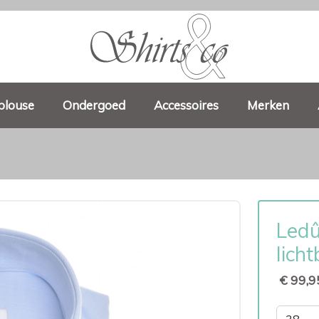
blouse
Ondergoed
Accessoires
Merken
Ledû
lich
€ 99,9